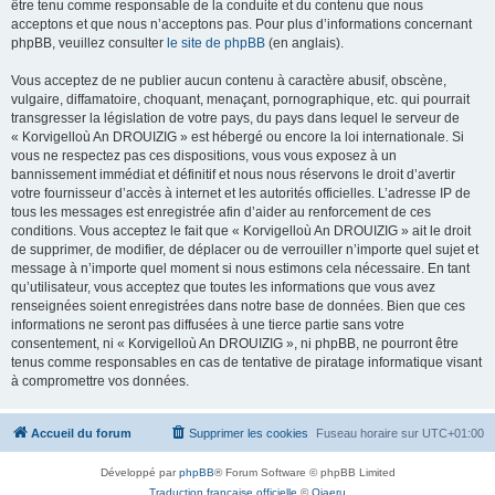
être tenu comme responsable de la conduite et du contenu que nous
acceptons et que nous n’acceptons pas. Pour plus d’informations concernant
phpBB, veuillez consulter
le site de phpBB
(en anglais).
Vous acceptez de ne publier aucun contenu à caractère abusif, obscène,
vulgaire, diffamatoire, choquant, menaçant, pornographique, etc. qui pourrait
transgresser la législation de votre pays, du pays dans lequel le serveur de
« Korvigelloù An DROUIZIG » est hébergé ou encore la loi internationale. Si
vous ne respectez pas ces dispositions, vous vous exposez à un
bannissement immédiat et définitif et nous nous réservons le droit d’avertir
votre fournisseur d’accès à internet et les autorités officielles. L’adresse IP de
tous les messages est enregistrée afin d’aider au renforcement de ces
conditions. Vous acceptez le fait que « Korvigelloù An DROUIZIG » ait le droit
de supprimer, de modifier, de déplacer ou de verrouiller n’importe quel sujet et
message à n’importe quel moment si nous estimons cela nécessaire. En tant
qu’utilisateur, vous acceptez que toutes les informations que vous avez
renseignées soient enregistrées dans notre base de données. Bien que ces
informations ne seront pas diffusées à une tierce partie sans votre
consentement, ni « Korvigelloù An DROUIZIG », ni phpBB, ne pourront être
tenus comme responsables en cas de tentative de piratage informatique visant
à compromettre vos données.
Accueil du forum
Supprimer les cookies
Fuseau horaire sur
UTC+01:00
Développé par
phpBB
® Forum Software © phpBB Limited
Traduction française officielle
©
Qiaeru