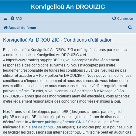
Korvigelloù An DROUIZIG
FAQ
Connexion
R
Accueil du forum
e
Korvigelloù An DROUIZIG - Conditions d’utilisation
c
h
En accédant à « Korvigelloù An DROUIZIG » (désigné ci-après par « nous »,
« notre », « nos », « Korvigelloù An DROUIZIG » et
e
« https://www.drouizig.org/phpBB3 »), vous acceptez d’être légalement
r
responsable des conditions suivantes. Si vous n’acceptez pas d’être
légalement responsable de toutes les conditions suivantes, veuillez ne pas
c
utiliser et accéder à « Korvigelloù An DROUIZIG ». Nous pouvons modifier ces
h
conditions à n’importe quel moment et nous essaierons de vous informer de
ces modifications, bien que nous vous conseillons de vérifier régulièrement
e
par vous-même. En effet, si vous continuez à participer à « Korvigelloù An
r
DROUIZIG » après que des modifications aient été effectuées, vous acceptez
d’être légalement responsable des conditions modifiées et mises à jour.
Nos forums sont développés par phpBB (désignés ci-après par « logiciel
phpBB » et « phpBB Limited ») qui est un logiciel de forum de discussions
déclaré sous la «
licence publique générale GNU 2.0
» et qui peut être
téléchargé sur
le site de phpBB
(en anglais). Le logiciel phpBB a pour seul but
de faciliter les discussions sur internet et phpBB Limited ne peut en aucun cas