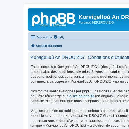
Korvigelloù An D
Foromoù KERZROUIZIG
Raccourcis
FAQ
Accueil du forum
Korvigelloù An DROUIZIG - Conditions d’utilisat
En accédant à « Korvigelloù An DROUIZIG » (désigné ci-après p
responsable des conditions suivantes. Si vous n’acceptez pas d
pouvons modifier ces conditions à n’importe quel moment et no
continuez à participer à « Korvigelloù An DROUIZIG » après que
Nos forums sont développés par phpBB (désignés ci-après par «
peut être téléchargé sur
le site de phpBB
(en anglais). Le logic
conduite et du contenu que nous acceptons et que nous n’acce
Vous acceptez de ne publier aucun contenu à caractère abusif, 
lequel le serveur de « Korvigelloù An DROUIZIG » est hébergé o
nous réservons le droit d’avertir votre fournisseur d’accès à int
fait que « Korvigelloù An DROUIZIG » ait le droit de supprimer,