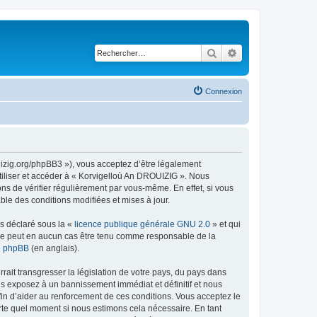
Rechercher
Recherche avancé
Connexion
uizig.org/phpBB3 »), vous acceptez d’être légalement
tiliser et accéder à « Korvigelloù An DROUIZIG ». Nous
s de vérifier régulièrement par vous-même. En effet, si vous
le des conditions modifiées et mises à jour.
ns déclaré sous la «
licence publique générale GNU 2.0
» et qui
ed ne peut en aucun cas être tenu comme responsable de la
de phpBB
(en anglais).
ait transgresser la législation de votre pays, du pays dans
us exposez à un bannissement immédiat et définitif et nous
 afin d’aider au renforcement de ces conditions. Vous acceptez le
orte quel moment si nous estimons cela nécessaire. En tant