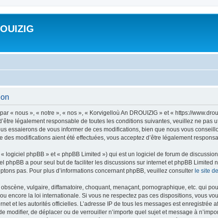
ROUIZIG
ion
ar « nous », « notre », « nos », « Korvigelloù An DROUIZIG » et « https://www.dro
’être légalement responsable de toutes les conditions suivantes, veuillez ne pas u
us essaierons de vous informer de ces modifications, bien que nous vous conseillon
 des modifications aient été effectuées, vous acceptez d’être légalement responsab
 logiciel phpBB » et « phpBB Limited ») qui est un logiciel de forum de discussio
iel phpBB a pour seul but de faciliter les discussions sur internet et phpBB Limit
ptons pas. Pour plus d’informations concernant phpBB, veuillez consulter
le site 
obscène, vulgaire, diffamatoire, choquant, menaçant, pornographique, etc. qui pourr
u encore la loi internationale. Si vous ne respectez pas ces dispositions, vous vo
ernet et les autorités officielles. L’adresse IP de tous les messages est enregistrée
 de modifier, de déplacer ou de verrouiller n’importe quel sujet et message à n’imp