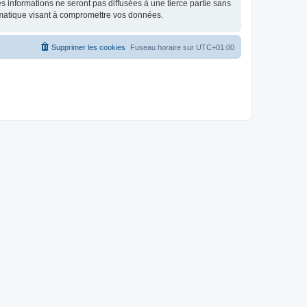
 informations ne seront pas diffusées à une tierce partie sans
rmatique visant à compromettre vos données.
Supprimer les cookies
Fuseau horaire sur
UTC+01:00