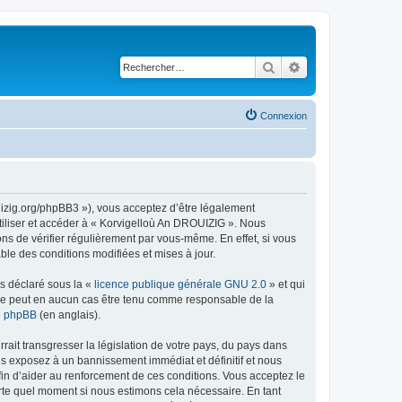
Rechercher
Recherche avancé
Connexion
uizig.org/phpBB3 »), vous acceptez d’être légalement
tiliser et accéder à « Korvigelloù An DROUIZIG ». Nous
s de vérifier régulièrement par vous-même. En effet, si vous
le des conditions modifiées et mises à jour.
ns déclaré sous la «
licence publique générale GNU 2.0
» et qui
ed ne peut en aucun cas être tenu comme responsable de la
de phpBB
(en anglais).
ait transgresser la législation de votre pays, du pays dans
us exposez à un bannissement immédiat et définitif et nous
 afin d’aider au renforcement de ces conditions. Vous acceptez le
orte quel moment si nous estimons cela nécessaire. En tant