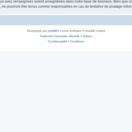
vous avez renseignées soient enregistrées dans notre base de données. Bien que ces
, ne pourront être tenus comme responsables en cas de tentative de piratage info
Développé par
phpBB
® Forum Software © phpBB Limited
Traduction française officielle
©
Qiaeru
Confidentialité
|
Conditions