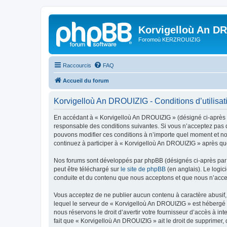
Korvigelloù An D
Foromoù KERZROUIZIG
Raccourcis
FAQ
Accueil du forum
Korvigelloù An DROUIZIG - Conditions d’utilisat
En accédant à « Korvigelloù An DROUIZIG » (désigné ci-après p
responsable des conditions suivantes. Si vous n’acceptez pas d
pouvons modifier ces conditions à n’importe quel moment et no
continuez à participer à « Korvigelloù An DROUIZIG » après que
Nos forums sont développés par phpBB (désignés ci-après par «
peut être téléchargé sur
le site de phpBB
(en anglais). Le logic
conduite et du contenu que nous acceptons et que nous n’acce
Vous acceptez de ne publier aucun contenu à caractère abusif, 
lequel le serveur de « Korvigelloù An DROUIZIG » est hébergé o
nous réservons le droit d’avertir votre fournisseur d’accès à int
fait que « Korvigelloù An DROUIZIG » ait le droit de supprimer,