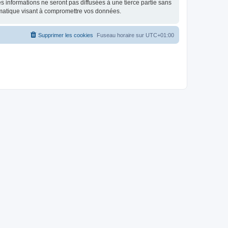
 informations ne seront pas diffusées à une tierce partie sans
rmatique visant à compromettre vos données.
Supprimer les cookies
Fuseau horaire sur
UTC+01:00