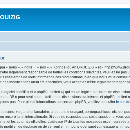
ROUIZIG
ion
ar « nous », « notre », « nos », « Korvigelloù An DROUIZIG » et « https://www.dro
’être légalement responsable de toutes les conditions suivantes, veuillez ne pas u
us essaierons de vous informer de ces modifications, bien que nous vous conseillon
 des modifications aient été effectuées, vous acceptez d’être légalement responsab
 logiciel phpBB » et « phpBB Limited ») qui est un logiciel de forum de discussio
iel phpBB a pour seul but de faciliter les discussions sur internet et phpBB Limit
ptons pas. Pour plus d’informations concernant phpBB, veuillez consulter
le site 
obscène, vulgaire, diffamatoire, choquant, menaçant, pornographique, etc. qui pourr
u encore la loi internationale. Si vous ne respectez pas ces dispositions, vous vo
ernet et les autorités officielles. L’adresse IP de tous les messages est enregistrée
 de modifier, de déplacer ou de verrouiller n’importe quel sujet et message à n’imp