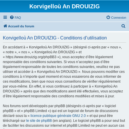
Korvigelloù An DROUIZIG
FAQ
Connexion
R
Accueil du forum
e
Korvigelloù An DROUIZIG - Conditions d’utilisation
c
h
En accédant à « Korvigelloù An DROUIZIG » (désigné ci-après par « nous »,
« notre », « nos », « Korvigelloù An DROUIZIG » et
e
« https://www.drouizig.org/phpBB3 »), vous acceptez d’être légalement
r
responsable des conditions suivantes. Si vous n’acceptez pas d’être
légalement responsable de toutes les conditions suivantes, veuillez ne pas
c
utiliser et accéder à « Korvigelloù An DROUIZIG ». Nous pouvons modifier ces
h
conditions à n’importe quel moment et nous essaierons de vous informer de
ces modifications, bien que nous vous conseillons de vérifier régulièrement
e
par vous-même. En effet, si vous continuez à participer à « Korvigelloù An
r
DROUIZIG » après que des modifications aient été effectuées, vous acceptez
d’être légalement responsable des conditions modifiées et mises à jour.
Nos forums sont développés par phpBB (désignés ci-après par « logiciel
phpBB » et « phpBB Limited ») qui est un logiciel de forum de discussions
déclaré sous la «
licence publique générale GNU 2.0
» et qui peut être
téléchargé sur
le site de phpBB
(en anglais). Le logiciel phpBB a pour seul but
de faciliter les discussions sur internet et phpBB Limited ne peut en aucun cas