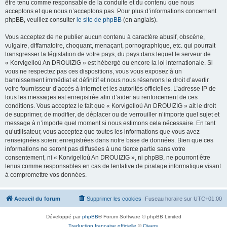
être tenu comme responsable de la conduite et du contenu que nous
acceptons et que nous n’acceptons pas. Pour plus d’informations concernant
phpBB, veuillez consulter
le site de phpBB
(en anglais).
Vous acceptez de ne publier aucun contenu à caractère abusif, obscène,
vulgaire, diffamatoire, choquant, menaçant, pornographique, etc. qui pourrait
transgresser la législation de votre pays, du pays dans lequel le serveur de
« Korvigelloù An DROUIZIG » est hébergé ou encore la loi internationale. Si
vous ne respectez pas ces dispositions, vous vous exposez à un
bannissement immédiat et définitif et nous nous réservons le droit d’avertir
votre fournisseur d’accès à internet et les autorités officielles. L’adresse IP de
tous les messages est enregistrée afin d’aider au renforcement de ces
conditions. Vous acceptez le fait que « Korvigelloù An DROUIZIG » ait le droit
de supprimer, de modifier, de déplacer ou de verrouiller n’importe quel sujet et
message à n’importe quel moment si nous estimons cela nécessaire. En tant
qu’utilisateur, vous acceptez que toutes les informations que vous avez
renseignées soient enregistrées dans notre base de données. Bien que ces
informations ne seront pas diffusées à une tierce partie sans votre
consentement, ni « Korvigelloù An DROUIZIG », ni phpBB, ne pourront être
tenus comme responsables en cas de tentative de piratage informatique visant
à compromettre vos données.
Accueil du forum
Supprimer les cookies
Fuseau horaire sur
UTC+01:00
Développé par
phpBB
® Forum Software © phpBB Limited
Traduction française officielle
©
Qiaeru