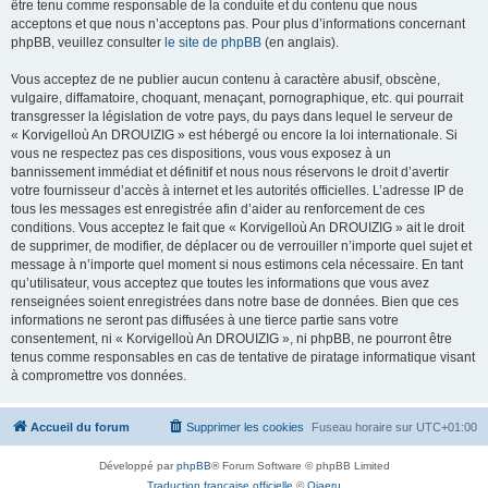
être tenu comme responsable de la conduite et du contenu que nous
acceptons et que nous n’acceptons pas. Pour plus d’informations concernant
phpBB, veuillez consulter
le site de phpBB
(en anglais).
Vous acceptez de ne publier aucun contenu à caractère abusif, obscène,
vulgaire, diffamatoire, choquant, menaçant, pornographique, etc. qui pourrait
transgresser la législation de votre pays, du pays dans lequel le serveur de
« Korvigelloù An DROUIZIG » est hébergé ou encore la loi internationale. Si
vous ne respectez pas ces dispositions, vous vous exposez à un
bannissement immédiat et définitif et nous nous réservons le droit d’avertir
votre fournisseur d’accès à internet et les autorités officielles. L’adresse IP de
tous les messages est enregistrée afin d’aider au renforcement de ces
conditions. Vous acceptez le fait que « Korvigelloù An DROUIZIG » ait le droit
de supprimer, de modifier, de déplacer ou de verrouiller n’importe quel sujet et
message à n’importe quel moment si nous estimons cela nécessaire. En tant
qu’utilisateur, vous acceptez que toutes les informations que vous avez
renseignées soient enregistrées dans notre base de données. Bien que ces
informations ne seront pas diffusées à une tierce partie sans votre
consentement, ni « Korvigelloù An DROUIZIG », ni phpBB, ne pourront être
tenus comme responsables en cas de tentative de piratage informatique visant
à compromettre vos données.
Accueil du forum
Supprimer les cookies
Fuseau horaire sur
UTC+01:00
Développé par
phpBB
® Forum Software © phpBB Limited
Traduction française officielle
©
Qiaeru