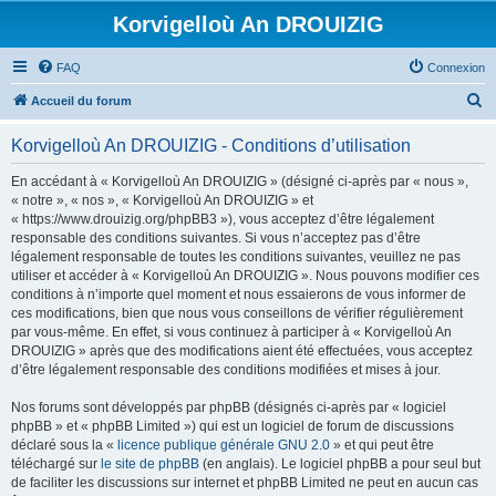
Korvigelloù An DROUIZIG
FAQ
Connexion
R
Accueil du forum
e
Korvigelloù An DROUIZIG - Conditions d’utilisation
c
h
En accédant à « Korvigelloù An DROUIZIG » (désigné ci-après par « nous »,
« notre », « nos », « Korvigelloù An DROUIZIG » et
e
« https://www.drouizig.org/phpBB3 »), vous acceptez d’être légalement
r
responsable des conditions suivantes. Si vous n’acceptez pas d’être
légalement responsable de toutes les conditions suivantes, veuillez ne pas
c
utiliser et accéder à « Korvigelloù An DROUIZIG ». Nous pouvons modifier ces
h
conditions à n’importe quel moment et nous essaierons de vous informer de
ces modifications, bien que nous vous conseillons de vérifier régulièrement
e
par vous-même. En effet, si vous continuez à participer à « Korvigelloù An
r
DROUIZIG » après que des modifications aient été effectuées, vous acceptez
d’être légalement responsable des conditions modifiées et mises à jour.
Nos forums sont développés par phpBB (désignés ci-après par « logiciel
phpBB » et « phpBB Limited ») qui est un logiciel de forum de discussions
déclaré sous la «
licence publique générale GNU 2.0
» et qui peut être
téléchargé sur
le site de phpBB
(en anglais). Le logiciel phpBB a pour seul but
de faciliter les discussions sur internet et phpBB Limited ne peut en aucun cas