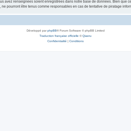
vous avez renseignées soient enregistrées dans notre base de données. Bien que ces
, ne pourront être tenus comme responsables en cas de tentative de piratage info
Développé par
phpBB
® Forum Software © phpBB Limited
Traduction française officielle
©
Qiaeru
Confidentialité
|
Conditions