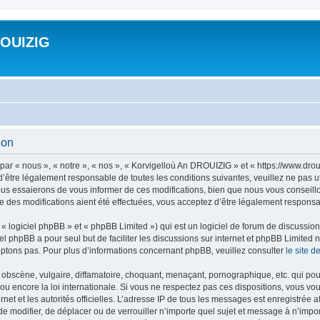
ROUIZIG
ion
ar « nous », « notre », « nos », « Korvigelloù An DROUIZIG » et « https://www.dro
’être légalement responsable de toutes les conditions suivantes, veuillez ne pas u
us essaierons de vous informer de ces modifications, bien que nous vous conseillon
 des modifications aient été effectuées, vous acceptez d’être légalement responsab
 logiciel phpBB » et « phpBB Limited ») qui est un logiciel de forum de discussio
iel phpBB a pour seul but de faciliter les discussions sur internet et phpBB Limit
ptons pas. Pour plus d’informations concernant phpBB, veuillez consulter
le site 
obscène, vulgaire, diffamatoire, choquant, menaçant, pornographique, etc. qui pourr
u encore la loi internationale. Si vous ne respectez pas ces dispositions, vous vo
ernet et les autorités officielles. L’adresse IP de tous les messages est enregistrée
 de modifier, de déplacer ou de verrouiller n’importe quel sujet et message à n’imp