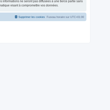
 informations ne seront pas diffusées à une tierce partie sans
rmatique visant à compromettre vos données.
Supprimer les cookies
Fuseau horaire sur
UTC+01:00