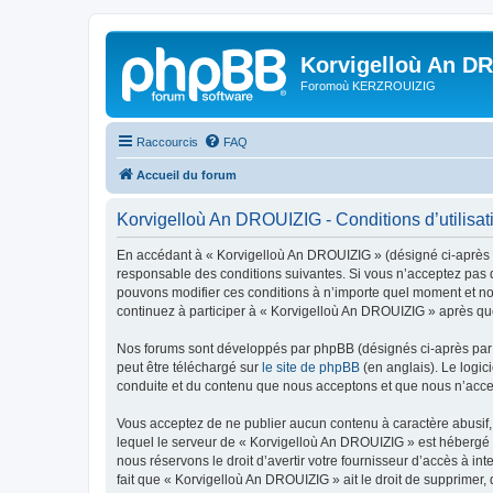
Korvigelloù An D
Foromoù KERZROUIZIG
Raccourcis
FAQ
Accueil du forum
Korvigelloù An DROUIZIG - Conditions d’utilisat
En accédant à « Korvigelloù An DROUIZIG » (désigné ci-après p
responsable des conditions suivantes. Si vous n’acceptez pas d
pouvons modifier ces conditions à n’importe quel moment et no
continuez à participer à « Korvigelloù An DROUIZIG » après que
Nos forums sont développés par phpBB (désignés ci-après par «
peut être téléchargé sur
le site de phpBB
(en anglais). Le logic
conduite et du contenu que nous acceptons et que nous n’acce
Vous acceptez de ne publier aucun contenu à caractère abusif, 
lequel le serveur de « Korvigelloù An DROUIZIG » est hébergé o
nous réservons le droit d’avertir votre fournisseur d’accès à int
fait que « Korvigelloù An DROUIZIG » ait le droit de supprimer,