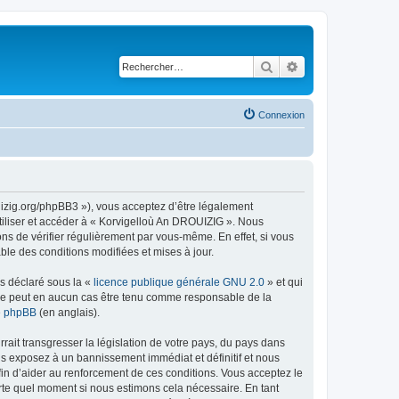
Rechercher
Recherche avancé
Connexion
uizig.org/phpBB3 »), vous acceptez d’être légalement
tiliser et accéder à « Korvigelloù An DROUIZIG ». Nous
s de vérifier régulièrement par vous-même. En effet, si vous
le des conditions modifiées et mises à jour.
ns déclaré sous la «
licence publique générale GNU 2.0
» et qui
ed ne peut en aucun cas être tenu comme responsable de la
de phpBB
(en anglais).
ait transgresser la législation de votre pays, du pays dans
us exposez à un bannissement immédiat et définitif et nous
 afin d’aider au renforcement de ces conditions. Vous acceptez le
orte quel moment si nous estimons cela nécessaire. En tant