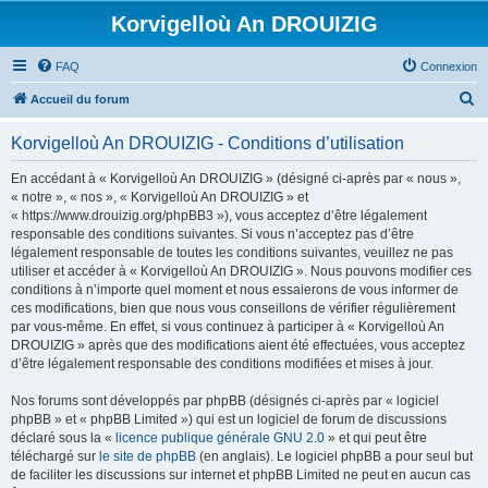
Korvigelloù An DROUIZIG
FAQ
Connexion
R
Accueil du forum
e
Korvigelloù An DROUIZIG - Conditions d’utilisation
c
h
En accédant à « Korvigelloù An DROUIZIG » (désigné ci-après par « nous »,
« notre », « nos », « Korvigelloù An DROUIZIG » et
e
« https://www.drouizig.org/phpBB3 »), vous acceptez d’être légalement
r
responsable des conditions suivantes. Si vous n’acceptez pas d’être
légalement responsable de toutes les conditions suivantes, veuillez ne pas
c
utiliser et accéder à « Korvigelloù An DROUIZIG ». Nous pouvons modifier ces
h
conditions à n’importe quel moment et nous essaierons de vous informer de
ces modifications, bien que nous vous conseillons de vérifier régulièrement
e
par vous-même. En effet, si vous continuez à participer à « Korvigelloù An
r
DROUIZIG » après que des modifications aient été effectuées, vous acceptez
d’être légalement responsable des conditions modifiées et mises à jour.
Nos forums sont développés par phpBB (désignés ci-après par « logiciel
phpBB » et « phpBB Limited ») qui est un logiciel de forum de discussions
déclaré sous la «
licence publique générale GNU 2.0
» et qui peut être
téléchargé sur
le site de phpBB
(en anglais). Le logiciel phpBB a pour seul but
de faciliter les discussions sur internet et phpBB Limited ne peut en aucun cas