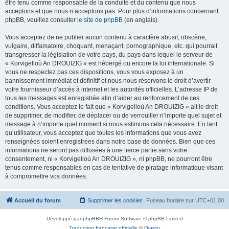
être tenu comme responsable de la conduite et du contenu que nous
acceptons et que nous n’acceptons pas. Pour plus d’informations concernant
phpBB, veuillez consulter
le site de phpBB
(en anglais).
Vous acceptez de ne publier aucun contenu à caractère abusif, obscène,
vulgaire, diffamatoire, choquant, menaçant, pornographique, etc. qui pourrait
transgresser la législation de votre pays, du pays dans lequel le serveur de
« Korvigelloù An DROUIZIG » est hébergé ou encore la loi internationale. Si
vous ne respectez pas ces dispositions, vous vous exposez à un
bannissement immédiat et définitif et nous nous réservons le droit d’avertir
votre fournisseur d’accès à internet et les autorités officielles. L’adresse IP de
tous les messages est enregistrée afin d’aider au renforcement de ces
conditions. Vous acceptez le fait que « Korvigelloù An DROUIZIG » ait le droit
de supprimer, de modifier, de déplacer ou de verrouiller n’importe quel sujet et
message à n’importe quel moment si nous estimons cela nécessaire. En tant
qu’utilisateur, vous acceptez que toutes les informations que vous avez
renseignées soient enregistrées dans notre base de données. Bien que ces
informations ne seront pas diffusées à une tierce partie sans votre
consentement, ni « Korvigelloù An DROUIZIG », ni phpBB, ne pourront être
tenus comme responsables en cas de tentative de piratage informatique visant
à compromettre vos données.
Accueil du forum
Supprimer les cookies
Fuseau horaire sur
UTC+01:00
Développé par
phpBB
® Forum Software © phpBB Limited
Traduction française officielle
©
Qiaeru