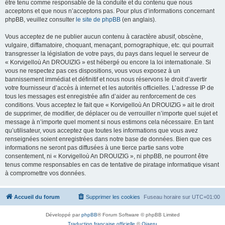
être tenu comme responsable de la conduite et du contenu que nous
acceptons et que nous n’acceptons pas. Pour plus d’informations concernant
phpBB, veuillez consulter
le site de phpBB
(en anglais).
Vous acceptez de ne publier aucun contenu à caractère abusif, obscène,
vulgaire, diffamatoire, choquant, menaçant, pornographique, etc. qui pourrait
transgresser la législation de votre pays, du pays dans lequel le serveur de
« Korvigelloù An DROUIZIG » est hébergé ou encore la loi internationale. Si
vous ne respectez pas ces dispositions, vous vous exposez à un
bannissement immédiat et définitif et nous nous réservons le droit d’avertir
votre fournisseur d’accès à internet et les autorités officielles. L’adresse IP de
tous les messages est enregistrée afin d’aider au renforcement de ces
conditions. Vous acceptez le fait que « Korvigelloù An DROUIZIG » ait le droit
de supprimer, de modifier, de déplacer ou de verrouiller n’importe quel sujet et
message à n’importe quel moment si nous estimons cela nécessaire. En tant
qu’utilisateur, vous acceptez que toutes les informations que vous avez
renseignées soient enregistrées dans notre base de données. Bien que ces
informations ne seront pas diffusées à une tierce partie sans votre
consentement, ni « Korvigelloù An DROUIZIG », ni phpBB, ne pourront être
tenus comme responsables en cas de tentative de piratage informatique visant
à compromettre vos données.
Accueil du forum
Supprimer les cookies
Fuseau horaire sur
UTC+01:00
Développé par
phpBB
® Forum Software © phpBB Limited
Traduction française officielle
©
Qiaeru