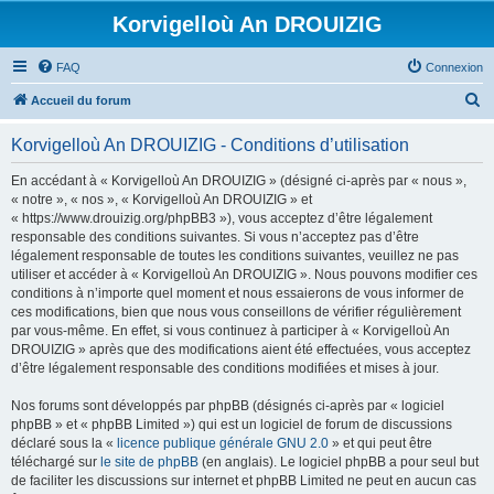
Korvigelloù An DROUIZIG
FAQ
Connexion
R
Accueil du forum
e
Korvigelloù An DROUIZIG - Conditions d’utilisation
c
h
En accédant à « Korvigelloù An DROUIZIG » (désigné ci-après par « nous »,
« notre », « nos », « Korvigelloù An DROUIZIG » et
e
« https://www.drouizig.org/phpBB3 »), vous acceptez d’être légalement
r
responsable des conditions suivantes. Si vous n’acceptez pas d’être
légalement responsable de toutes les conditions suivantes, veuillez ne pas
c
utiliser et accéder à « Korvigelloù An DROUIZIG ». Nous pouvons modifier ces
h
conditions à n’importe quel moment et nous essaierons de vous informer de
ces modifications, bien que nous vous conseillons de vérifier régulièrement
e
par vous-même. En effet, si vous continuez à participer à « Korvigelloù An
r
DROUIZIG » après que des modifications aient été effectuées, vous acceptez
d’être légalement responsable des conditions modifiées et mises à jour.
Nos forums sont développés par phpBB (désignés ci-après par « logiciel
phpBB » et « phpBB Limited ») qui est un logiciel de forum de discussions
déclaré sous la «
licence publique générale GNU 2.0
» et qui peut être
téléchargé sur
le site de phpBB
(en anglais). Le logiciel phpBB a pour seul but
de faciliter les discussions sur internet et phpBB Limited ne peut en aucun cas