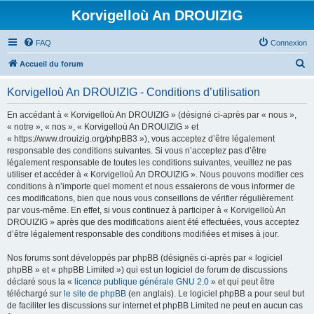
Korvigelloù An DROUIZIG
FAQ
Connexion
R
Accueil du forum
e
Korvigelloù An DROUIZIG - Conditions d’utilisation
c
h
En accédant à « Korvigelloù An DROUIZIG » (désigné ci-après par « nous »,
« notre », « nos », « Korvigelloù An DROUIZIG » et
e
« https://www.drouizig.org/phpBB3 »), vous acceptez d’être légalement
r
responsable des conditions suivantes. Si vous n’acceptez pas d’être
légalement responsable de toutes les conditions suivantes, veuillez ne pas
c
utiliser et accéder à « Korvigelloù An DROUIZIG ». Nous pouvons modifier ces
h
conditions à n’importe quel moment et nous essaierons de vous informer de
ces modifications, bien que nous vous conseillons de vérifier régulièrement
e
par vous-même. En effet, si vous continuez à participer à « Korvigelloù An
r
DROUIZIG » après que des modifications aient été effectuées, vous acceptez
d’être légalement responsable des conditions modifiées et mises à jour.
Nos forums sont développés par phpBB (désignés ci-après par « logiciel
phpBB » et « phpBB Limited ») qui est un logiciel de forum de discussions
déclaré sous la «
licence publique générale GNU 2.0
» et qui peut être
téléchargé sur
le site de phpBB
(en anglais). Le logiciel phpBB a pour seul but
de faciliter les discussions sur internet et phpBB Limited ne peut en aucun cas