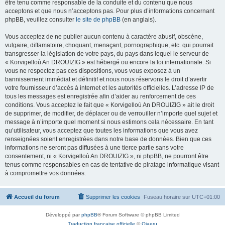
être tenu comme responsable de la conduite et du contenu que nous
acceptons et que nous n’acceptons pas. Pour plus d’informations concernant
phpBB, veuillez consulter
le site de phpBB
(en anglais).
Vous acceptez de ne publier aucun contenu à caractère abusif, obscène,
vulgaire, diffamatoire, choquant, menaçant, pornographique, etc. qui pourrait
transgresser la législation de votre pays, du pays dans lequel le serveur de
« Korvigelloù An DROUIZIG » est hébergé ou encore la loi internationale. Si
vous ne respectez pas ces dispositions, vous vous exposez à un
bannissement immédiat et définitif et nous nous réservons le droit d’avertir
votre fournisseur d’accès à internet et les autorités officielles. L’adresse IP de
tous les messages est enregistrée afin d’aider au renforcement de ces
conditions. Vous acceptez le fait que « Korvigelloù An DROUIZIG » ait le droit
de supprimer, de modifier, de déplacer ou de verrouiller n’importe quel sujet et
message à n’importe quel moment si nous estimons cela nécessaire. En tant
qu’utilisateur, vous acceptez que toutes les informations que vous avez
renseignées soient enregistrées dans notre base de données. Bien que ces
informations ne seront pas diffusées à une tierce partie sans votre
consentement, ni « Korvigelloù An DROUIZIG », ni phpBB, ne pourront être
tenus comme responsables en cas de tentative de piratage informatique visant
à compromettre vos données.
Accueil du forum
Supprimer les cookies
Fuseau horaire sur
UTC+01:00
Développé par
phpBB
® Forum Software © phpBB Limited
Traduction française officielle
©
Qiaeru