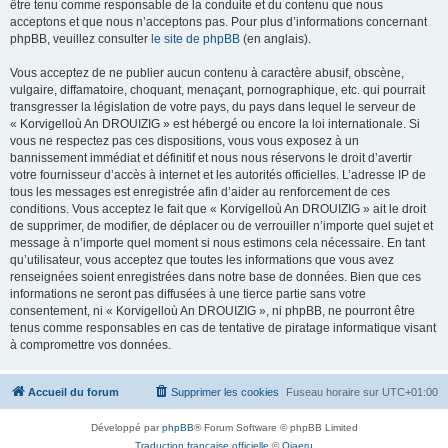
être tenu comme responsable de la conduite et du contenu que nous
acceptons et que nous n’acceptons pas. Pour plus d’informations concernant
phpBB, veuillez consulter
le site de phpBB
(en anglais).
Vous acceptez de ne publier aucun contenu à caractère abusif, obscène,
vulgaire, diffamatoire, choquant, menaçant, pornographique, etc. qui pourrait
transgresser la législation de votre pays, du pays dans lequel le serveur de
« Korvigelloù An DROUIZIG » est hébergé ou encore la loi internationale. Si
vous ne respectez pas ces dispositions, vous vous exposez à un
bannissement immédiat et définitif et nous nous réservons le droit d’avertir
votre fournisseur d’accès à internet et les autorités officielles. L’adresse IP de
tous les messages est enregistrée afin d’aider au renforcement de ces
conditions. Vous acceptez le fait que « Korvigelloù An DROUIZIG » ait le droit
de supprimer, de modifier, de déplacer ou de verrouiller n’importe quel sujet et
message à n’importe quel moment si nous estimons cela nécessaire. En tant
qu’utilisateur, vous acceptez que toutes les informations que vous avez
renseignées soient enregistrées dans notre base de données. Bien que ces
informations ne seront pas diffusées à une tierce partie sans votre
consentement, ni « Korvigelloù An DROUIZIG », ni phpBB, ne pourront être
tenus comme responsables en cas de tentative de piratage informatique visant
à compromettre vos données.
Accueil du forum
Supprimer les cookies
Fuseau horaire sur
UTC+01:00
Développé par
phpBB
® Forum Software © phpBB Limited
Traduction française officielle
©
Qiaeru