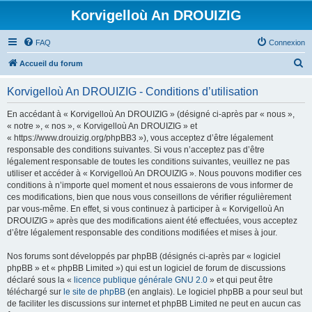
Korvigelloù An DROUIZIG
FAQ
Connexion
R
Accueil du forum
e
Korvigelloù An DROUIZIG - Conditions d’utilisation
c
h
En accédant à « Korvigelloù An DROUIZIG » (désigné ci-après par « nous »,
« notre », « nos », « Korvigelloù An DROUIZIG » et
e
« https://www.drouizig.org/phpBB3 »), vous acceptez d’être légalement
r
responsable des conditions suivantes. Si vous n’acceptez pas d’être
légalement responsable de toutes les conditions suivantes, veuillez ne pas
c
utiliser et accéder à « Korvigelloù An DROUIZIG ». Nous pouvons modifier ces
h
conditions à n’importe quel moment et nous essaierons de vous informer de
ces modifications, bien que nous vous conseillons de vérifier régulièrement
e
par vous-même. En effet, si vous continuez à participer à « Korvigelloù An
r
DROUIZIG » après que des modifications aient été effectuées, vous acceptez
d’être légalement responsable des conditions modifiées et mises à jour.
Nos forums sont développés par phpBB (désignés ci-après par « logiciel
phpBB » et « phpBB Limited ») qui est un logiciel de forum de discussions
déclaré sous la «
licence publique générale GNU 2.0
» et qui peut être
téléchargé sur
le site de phpBB
(en anglais). Le logiciel phpBB a pour seul but
de faciliter les discussions sur internet et phpBB Limited ne peut en aucun cas