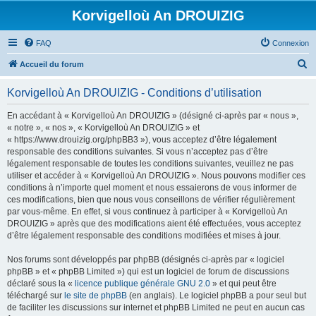
Korvigelloù An DROUIZIG
FAQ
Connexion
R
Accueil du forum
e
Korvigelloù An DROUIZIG - Conditions d’utilisation
c
h
En accédant à « Korvigelloù An DROUIZIG » (désigné ci-après par « nous »,
« notre », « nos », « Korvigelloù An DROUIZIG » et
e
« https://www.drouizig.org/phpBB3 »), vous acceptez d’être légalement
r
responsable des conditions suivantes. Si vous n’acceptez pas d’être
légalement responsable de toutes les conditions suivantes, veuillez ne pas
c
utiliser et accéder à « Korvigelloù An DROUIZIG ». Nous pouvons modifier ces
h
conditions à n’importe quel moment et nous essaierons de vous informer de
ces modifications, bien que nous vous conseillons de vérifier régulièrement
e
par vous-même. En effet, si vous continuez à participer à « Korvigelloù An
r
DROUIZIG » après que des modifications aient été effectuées, vous acceptez
d’être légalement responsable des conditions modifiées et mises à jour.
Nos forums sont développés par phpBB (désignés ci-après par « logiciel
phpBB » et « phpBB Limited ») qui est un logiciel de forum de discussions
déclaré sous la «
licence publique générale GNU 2.0
» et qui peut être
téléchargé sur
le site de phpBB
(en anglais). Le logiciel phpBB a pour seul but
de faciliter les discussions sur internet et phpBB Limited ne peut en aucun cas