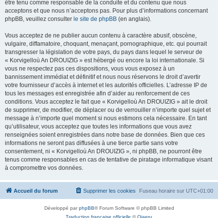
être tenu comme responsable de la conduite et du contenu que nous
acceptons et que nous n’acceptons pas. Pour plus d’informations concernant
phpBB, veuillez consulter
le site de phpBB
(en anglais).
Vous acceptez de ne publier aucun contenu à caractère abusif, obscène,
vulgaire, diffamatoire, choquant, menaçant, pornographique, etc. qui pourrait
transgresser la législation de votre pays, du pays dans lequel le serveur de
« Korvigelloù An DROUIZIG » est hébergé ou encore la loi internationale. Si
vous ne respectez pas ces dispositions, vous vous exposez à un
bannissement immédiat et définitif et nous nous réservons le droit d’avertir
votre fournisseur d’accès à internet et les autorités officielles. L’adresse IP de
tous les messages est enregistrée afin d’aider au renforcement de ces
conditions. Vous acceptez le fait que « Korvigelloù An DROUIZIG » ait le droit
de supprimer, de modifier, de déplacer ou de verrouiller n’importe quel sujet et
message à n’importe quel moment si nous estimons cela nécessaire. En tant
qu’utilisateur, vous acceptez que toutes les informations que vous avez
renseignées soient enregistrées dans notre base de données. Bien que ces
informations ne seront pas diffusées à une tierce partie sans votre
consentement, ni « Korvigelloù An DROUIZIG », ni phpBB, ne pourront être
tenus comme responsables en cas de tentative de piratage informatique visant
à compromettre vos données.
Accueil du forum
Supprimer les cookies
Fuseau horaire sur
UTC+01:00
Développé par
phpBB
® Forum Software © phpBB Limited
Traduction française officielle
©
Qiaeru