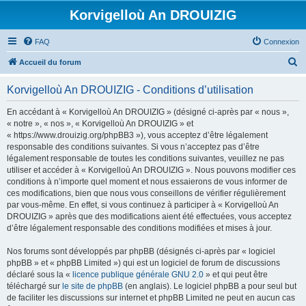
Korvigelloù An DROUIZIG
FAQ
Connexion
R
Accueil du forum
e
Korvigelloù An DROUIZIG - Conditions d’utilisation
c
h
En accédant à « Korvigelloù An DROUIZIG » (désigné ci-après par « nous »,
« notre », « nos », « Korvigelloù An DROUIZIG » et
e
« https://www.drouizig.org/phpBB3 »), vous acceptez d’être légalement
r
responsable des conditions suivantes. Si vous n’acceptez pas d’être
légalement responsable de toutes les conditions suivantes, veuillez ne pas
c
utiliser et accéder à « Korvigelloù An DROUIZIG ». Nous pouvons modifier ces
h
conditions à n’importe quel moment et nous essaierons de vous informer de
ces modifications, bien que nous vous conseillons de vérifier régulièrement
e
par vous-même. En effet, si vous continuez à participer à « Korvigelloù An
r
DROUIZIG » après que des modifications aient été effectuées, vous acceptez
d’être légalement responsable des conditions modifiées et mises à jour.
Nos forums sont développés par phpBB (désignés ci-après par « logiciel
phpBB » et « phpBB Limited ») qui est un logiciel de forum de discussions
déclaré sous la «
licence publique générale GNU 2.0
» et qui peut être
téléchargé sur
le site de phpBB
(en anglais). Le logiciel phpBB a pour seul but
de faciliter les discussions sur internet et phpBB Limited ne peut en aucun cas