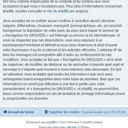
être tenu comme responsable de la conduite et du contenu que nous
acceptons et que nous n’acceptons pas. Pour plus d’informations concernant
phpBB, veuillez consulter
le site de phpBB
(en anglais).
Vous acceptez de ne publier aucun contenu à caractère abusif, obscène,
vulgaire, diffamatoire, choquant, menaçant, pornographique, etc. qui pourrait
transgresser la législation de votre pays, du pays dans lequel le serveur de
« Korvigelloù An DROUIZIG » est hébergé ou encore la loi internationale. Si
vous ne respectez pas ces dispositions, vous vous exposez à un
bannissement immédiat et définitif et nous nous réservons le droit d’avertir
votre fournisseur d’accès à internet et les autorités officielles. L’adresse IP de
tous les messages est enregistrée afin d’aider au renforcement de ces
conditions. Vous acceptez le fait que « Korvigelloù An DROUIZIG » ait le droit
de supprimer, de modifier, de déplacer ou de verrouiller n’importe quel sujet et
message à n’importe quel moment si nous estimons cela nécessaire. En tant
qu’utilisateur, vous acceptez que toutes les informations que vous avez
renseignées soient enregistrées dans notre base de données. Bien que ces
informations ne seront pas diffusées à une tierce partie sans votre
consentement, ni « Korvigelloù An DROUIZIG », ni phpBB, ne pourront être
tenus comme responsables en cas de tentative de piratage informatique visant
à compromettre vos données.
Accueil du forum
Supprimer les cookies
Fuseau horaire sur
UTC+01:00
Développé par
phpBB
® Forum Software © phpBB Limited
Traduction française officielle
©
Qiaeru