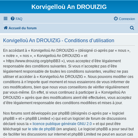
Korvigelloù An DROUIZIG
FAQ
Connexion
R
Accueil du forum
e
Korvigelloù An DROUIZIG - Conditions d’utilisation
c
h
En accédant à « Korvigelloù An DROUIZIG » (désigné ci-après par « nous »,
« notre », « nos », « Korvigelloù An DROUIZIG » et
e
« https://www.drouizig.org/phpBB3 »), vous acceptez d’être légalement
r
responsable des conditions suivantes. Si vous n’acceptez pas d’être
légalement responsable de toutes les conditions suivantes, veuillez ne pas
c
utiliser et accéder à « Korvigelloù An DROUIZIG ». Nous pouvons modifier ces
h
conditions à n’importe quel moment et nous essaierons de vous informer de
ces modifications, bien que nous vous conseillons de vérifier régulièrement
e
par vous-même. En effet, si vous continuez à participer à « Korvigelloù An
r
DROUIZIG » après que des modifications aient été effectuées, vous acceptez
d’être légalement responsable des conditions modifiées et mises à jour.
Nos forums sont développés par phpBB (désignés ci-après par « logiciel
phpBB » et « phpBB Limited ») qui est un logiciel de forum de discussions
déclaré sous la «
licence publique générale GNU 2.0
» et qui peut être
téléchargé sur
le site de phpBB
(en anglais). Le logiciel phpBB a pour seul but
de faciliter les discussions sur internet et phpBB Limited ne peut en aucun cas