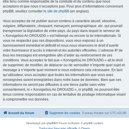
être tenu comme responsable de la conduite et du contenu que nous
acceptons et que nous n’acceptons pas. Pour plus d’informations concernant
phpBB, veuillez consulter
le site de phpBB
(en anglais).
Vous acceptez de ne publier aucun contenu à caractère abusif, obscène,
vulgaire, diffamatoire, choquant, menaçant, pornographique, etc. qui pourrait
transgresser la législation de votre pays, du pays dans lequel le serveur de
« Korvigelloù An DROUIZIG » est hébergé ou encore la loi internationale. Si
vous ne respectez pas ces dispositions, vous vous exposez à un
bannissement immédiat et définitif et nous nous réservons le droit d’avertir
votre fournisseur d’accès à internet et les autorités officielles. L’adresse IP de
tous les messages est enregistrée afin d’aider au renforcement de ces
conditions. Vous acceptez le fait que « Korvigelloù An DROUIZIG » ait le droit
de supprimer, de modifier, de déplacer ou de verrouiller n’importe quel sujet et
message à n’importe quel moment si nous estimons cela nécessaire. En tant
qu’utilisateur, vous acceptez que toutes les informations que vous avez
renseignées soient enregistrées dans notre base de données. Bien que ces
informations ne seront pas diffusées à une tierce partie sans votre
consentement, ni « Korvigelloù An DROUIZIG », ni phpBB, ne pourront être
tenus comme responsables en cas de tentative de piratage informatique visant
à compromettre vos données.
Accueil du forum
Supprimer les cookies
Fuseau horaire sur
UTC+01:00
Développé par
phpBB
® Forum Software © phpBB Limited
Traduction française officielle
©
Qiaeru