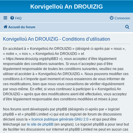
Korvigelloù An DROUIZIG
FAQ
Connexion
R
Accueil du forum
e
Korvigelloù An DROUIZIG - Conditions d’utilisation
c
h
En accédant à « Korvigelloù An DROUIZIG » (désigné ci-après par « nous »,
« notre », « nos », « Korvigelloù An DROUIZIG » et
e
« https://www.drouizig.org/phpBB3 »), vous acceptez d’être légalement
r
responsable des conditions suivantes. Si vous n’acceptez pas d’être
légalement responsable de toutes les conditions suivantes, veuillez ne pas
c
utiliser et accéder à « Korvigelloù An DROUIZIG ». Nous pouvons modifier ces
h
conditions à n’importe quel moment et nous essaierons de vous informer de
ces modifications, bien que nous vous conseillons de vérifier régulièrement
e
par vous-même. En effet, si vous continuez à participer à « Korvigelloù An
r
DROUIZIG » après que des modifications aient été effectuées, vous acceptez
d’être légalement responsable des conditions modifiées et mises à jour.
Nos forums sont développés par phpBB (désignés ci-après par « logiciel
phpBB » et « phpBB Limited ») qui est un logiciel de forum de discussions
déclaré sous la «
licence publique générale GNU 2.0
» et qui peut être
téléchargé sur
le site de phpBB
(en anglais). Le logiciel phpBB a pour seul but
de faciliter les discussions sur internet et phpBB Limited ne peut en aucun cas