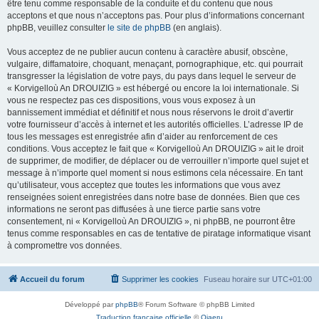
être tenu comme responsable de la conduite et du contenu que nous
acceptons et que nous n’acceptons pas. Pour plus d’informations concernant
phpBB, veuillez consulter
le site de phpBB
(en anglais).
Vous acceptez de ne publier aucun contenu à caractère abusif, obscène,
vulgaire, diffamatoire, choquant, menaçant, pornographique, etc. qui pourrait
transgresser la législation de votre pays, du pays dans lequel le serveur de
« Korvigelloù An DROUIZIG » est hébergé ou encore la loi internationale. Si
vous ne respectez pas ces dispositions, vous vous exposez à un
bannissement immédiat et définitif et nous nous réservons le droit d’avertir
votre fournisseur d’accès à internet et les autorités officielles. L’adresse IP de
tous les messages est enregistrée afin d’aider au renforcement de ces
conditions. Vous acceptez le fait que « Korvigelloù An DROUIZIG » ait le droit
de supprimer, de modifier, de déplacer ou de verrouiller n’importe quel sujet et
message à n’importe quel moment si nous estimons cela nécessaire. En tant
qu’utilisateur, vous acceptez que toutes les informations que vous avez
renseignées soient enregistrées dans notre base de données. Bien que ces
informations ne seront pas diffusées à une tierce partie sans votre
consentement, ni « Korvigelloù An DROUIZIG », ni phpBB, ne pourront être
tenus comme responsables en cas de tentative de piratage informatique visant
à compromettre vos données.
Accueil du forum
Supprimer les cookies
Fuseau horaire sur
UTC+01:00
Développé par
phpBB
® Forum Software © phpBB Limited
Traduction française officielle
©
Qiaeru