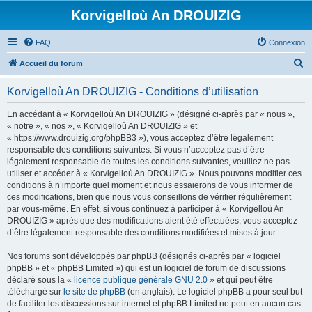
Korvigelloù An DROUIZIG
FAQ
Connexion
R
Accueil du forum
e
Korvigelloù An DROUIZIG - Conditions d’utilisation
c
h
En accédant à « Korvigelloù An DROUIZIG » (désigné ci-après par « nous »,
« notre », « nos », « Korvigelloù An DROUIZIG » et
e
« https://www.drouizig.org/phpBB3 »), vous acceptez d’être légalement
r
responsable des conditions suivantes. Si vous n’acceptez pas d’être
légalement responsable de toutes les conditions suivantes, veuillez ne pas
c
utiliser et accéder à « Korvigelloù An DROUIZIG ». Nous pouvons modifier ces
h
conditions à n’importe quel moment et nous essaierons de vous informer de
ces modifications, bien que nous vous conseillons de vérifier régulièrement
e
par vous-même. En effet, si vous continuez à participer à « Korvigelloù An
r
DROUIZIG » après que des modifications aient été effectuées, vous acceptez
d’être légalement responsable des conditions modifiées et mises à jour.
Nos forums sont développés par phpBB (désignés ci-après par « logiciel
phpBB » et « phpBB Limited ») qui est un logiciel de forum de discussions
déclaré sous la «
licence publique générale GNU 2.0
» et qui peut être
téléchargé sur
le site de phpBB
(en anglais). Le logiciel phpBB a pour seul but
de faciliter les discussions sur internet et phpBB Limited ne peut en aucun cas