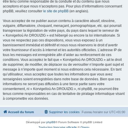
être tenu comme responsable de la conduite et du contenu que nous
acceptons et que nous n’acceptons pas. Pour plus d’informations concernant
phpBB, veuillez consulter
le site de phpBB
(en anglais).
Vous acceptez de ne publier aucun contenu à caractère abusif, obscène,
vulgaire, diffamatoire, choquant, menaçant, pornographique, etc. qui pourrait
transgresser la législation de votre pays, du pays dans lequel le serveur de
« Korvigelloù An DROUIZIG » est hébergé ou encore la loi internationale. Si
vous ne respectez pas ces dispositions, vous vous exposez à un
bannissement immédiat et définitif et nous nous réservons le droit d’avertir
votre fournisseur d’accès à internet et les autorités officielles. L’adresse IP de
tous les messages est enregistrée afin d’aider au renforcement de ces
conditions. Vous acceptez le fait que « Korvigelloù An DROUIZIG » ait le droit
de supprimer, de modifier, de déplacer ou de verrouiller n’importe quel sujet et
message à n’importe quel moment si nous estimons cela nécessaire. En tant
qu’utilisateur, vous acceptez que toutes les informations que vous avez
renseignées soient enregistrées dans notre base de données. Bien que ces
informations ne seront pas diffusées à une tierce partie sans votre
consentement, ni « Korvigelloù An DROUIZIG », ni phpBB, ne pourront être
tenus comme responsables en cas de tentative de piratage informatique visant
à compromettre vos données.
Accueil du forum
Supprimer les cookies
Fuseau horaire sur
UTC+01:00
Développé par
phpBB
® Forum Software © phpBB Limited
Traduction française officielle
©
Qiaeru