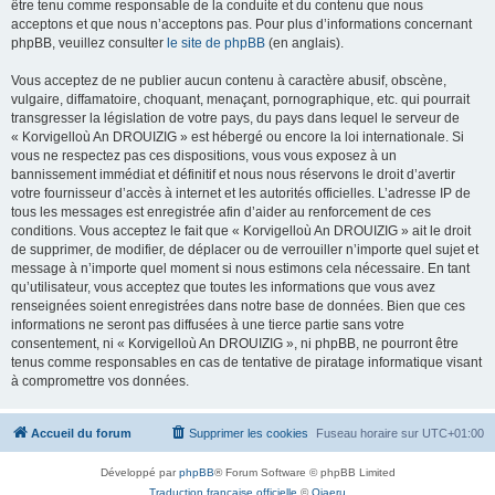
être tenu comme responsable de la conduite et du contenu que nous
acceptons et que nous n’acceptons pas. Pour plus d’informations concernant
phpBB, veuillez consulter
le site de phpBB
(en anglais).
Vous acceptez de ne publier aucun contenu à caractère abusif, obscène,
vulgaire, diffamatoire, choquant, menaçant, pornographique, etc. qui pourrait
transgresser la législation de votre pays, du pays dans lequel le serveur de
« Korvigelloù An DROUIZIG » est hébergé ou encore la loi internationale. Si
vous ne respectez pas ces dispositions, vous vous exposez à un
bannissement immédiat et définitif et nous nous réservons le droit d’avertir
votre fournisseur d’accès à internet et les autorités officielles. L’adresse IP de
tous les messages est enregistrée afin d’aider au renforcement de ces
conditions. Vous acceptez le fait que « Korvigelloù An DROUIZIG » ait le droit
de supprimer, de modifier, de déplacer ou de verrouiller n’importe quel sujet et
message à n’importe quel moment si nous estimons cela nécessaire. En tant
qu’utilisateur, vous acceptez que toutes les informations que vous avez
renseignées soient enregistrées dans notre base de données. Bien que ces
informations ne seront pas diffusées à une tierce partie sans votre
consentement, ni « Korvigelloù An DROUIZIG », ni phpBB, ne pourront être
tenus comme responsables en cas de tentative de piratage informatique visant
à compromettre vos données.
Accueil du forum
Supprimer les cookies
Fuseau horaire sur
UTC+01:00
Développé par
phpBB
® Forum Software © phpBB Limited
Traduction française officielle
©
Qiaeru