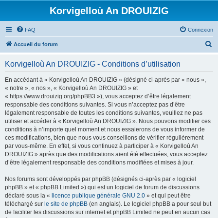
Korvigelloù An DROUIZIG
FAQ
Connexion
R
Accueil du forum
e
Korvigelloù An DROUIZIG - Conditions d’utilisation
c
h
En accédant à « Korvigelloù An DROUIZIG » (désigné ci-après par « nous »,
« notre », « nos », « Korvigelloù An DROUIZIG » et
e
« https://www.drouizig.org/phpBB3 »), vous acceptez d’être légalement
r
responsable des conditions suivantes. Si vous n’acceptez pas d’être
légalement responsable de toutes les conditions suivantes, veuillez ne pas
c
utiliser et accéder à « Korvigelloù An DROUIZIG ». Nous pouvons modifier ces
h
conditions à n’importe quel moment et nous essaierons de vous informer de
ces modifications, bien que nous vous conseillons de vérifier régulièrement
e
par vous-même. En effet, si vous continuez à participer à « Korvigelloù An
r
DROUIZIG » après que des modifications aient été effectuées, vous acceptez
d’être légalement responsable des conditions modifiées et mises à jour.
Nos forums sont développés par phpBB (désignés ci-après par « logiciel
phpBB » et « phpBB Limited ») qui est un logiciel de forum de discussions
déclaré sous la «
licence publique générale GNU 2.0
» et qui peut être
téléchargé sur
le site de phpBB
(en anglais). Le logiciel phpBB a pour seul but
de faciliter les discussions sur internet et phpBB Limited ne peut en aucun cas