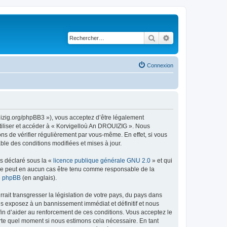
Rechercher
Recherche avancé
Connexion
uizig.org/phpBB3 »), vous acceptez d’être légalement
tiliser et accéder à « Korvigelloù An DROUIZIG ». Nous
s de vérifier régulièrement par vous-même. En effet, si vous
le des conditions modifiées et mises à jour.
ns déclaré sous la «
licence publique générale GNU 2.0
» et qui
ed ne peut en aucun cas être tenu comme responsable de la
de phpBB
(en anglais).
ait transgresser la législation de votre pays, du pays dans
us exposez à un bannissement immédiat et définitif et nous
 afin d’aider au renforcement de ces conditions. Vous acceptez le
orte quel moment si nous estimons cela nécessaire. En tant