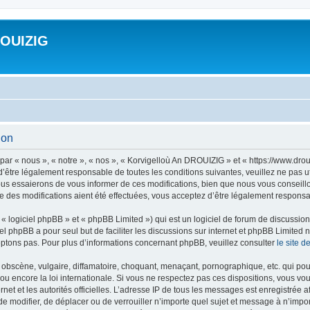
ROUIZIG
ion
ar « nous », « notre », « nos », « Korvigelloù An DROUIZIG » et « https://www.dro
’être légalement responsable de toutes les conditions suivantes, veuillez ne pas u
us essaierons de vous informer de ces modifications, bien que nous vous conseillon
 des modifications aient été effectuées, vous acceptez d’être légalement responsab
 logiciel phpBB » et « phpBB Limited ») qui est un logiciel de forum de discussio
iel phpBB a pour seul but de faciliter les discussions sur internet et phpBB Limit
ptons pas. Pour plus d’informations concernant phpBB, veuillez consulter
le site 
obscène, vulgaire, diffamatoire, choquant, menaçant, pornographique, etc. qui pourr
u encore la loi internationale. Si vous ne respectez pas ces dispositions, vous vo
ernet et les autorités officielles. L’adresse IP de tous les messages est enregistrée
 de modifier, de déplacer ou de verrouiller n’importe quel sujet et message à n’imp