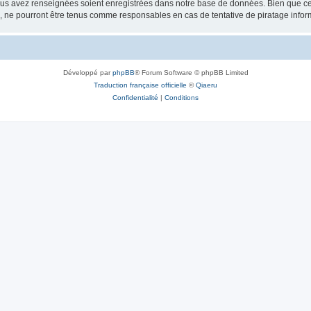
vous avez renseignées soient enregistrées dans notre base de données. Bien que ces
, ne pourront être tenus comme responsables en cas de tentative de piratage info
Développé par
phpBB
® Forum Software © phpBB Limited
Traduction française officielle
©
Qiaeru
Confidentialité
|
Conditions