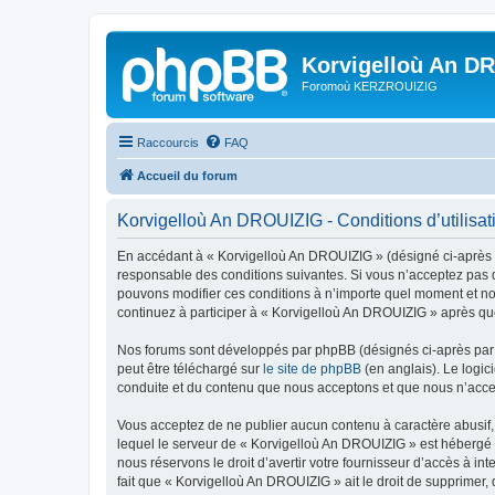
Korvigelloù An D
Foromoù KERZROUIZIG
Raccourcis
FAQ
Accueil du forum
Korvigelloù An DROUIZIG - Conditions d’utilisat
En accédant à « Korvigelloù An DROUIZIG » (désigné ci-après p
responsable des conditions suivantes. Si vous n’acceptez pas d
pouvons modifier ces conditions à n’importe quel moment et no
continuez à participer à « Korvigelloù An DROUIZIG » après que
Nos forums sont développés par phpBB (désignés ci-après par «
peut être téléchargé sur
le site de phpBB
(en anglais). Le logic
conduite et du contenu que nous acceptons et que nous n’acce
Vous acceptez de ne publier aucun contenu à caractère abusif, 
lequel le serveur de « Korvigelloù An DROUIZIG » est hébergé o
nous réservons le droit d’avertir votre fournisseur d’accès à int
fait que « Korvigelloù An DROUIZIG » ait le droit de supprimer,