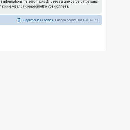
 informations ne seront pas diffusées à une tierce partie sans
rmatique visant à compromettre vos données.
Supprimer les cookies
Fuseau horaire sur
UTC+01:00