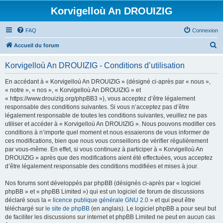
Korvigelloù An DROUIZIG
FAQ
Connexion
R
Accueil du forum
e
Korvigelloù An DROUIZIG - Conditions d’utilisation
c
h
En accédant à « Korvigelloù An DROUIZIG » (désigné ci-après par « nous »,
« notre », « nos », « Korvigelloù An DROUIZIG » et
e
« https://www.drouizig.org/phpBB3 »), vous acceptez d’être légalement
r
responsable des conditions suivantes. Si vous n’acceptez pas d’être
légalement responsable de toutes les conditions suivantes, veuillez ne pas
c
utiliser et accéder à « Korvigelloù An DROUIZIG ». Nous pouvons modifier ces
h
conditions à n’importe quel moment et nous essaierons de vous informer de
ces modifications, bien que nous vous conseillons de vérifier régulièrement
e
par vous-même. En effet, si vous continuez à participer à « Korvigelloù An
r
DROUIZIG » après que des modifications aient été effectuées, vous acceptez
d’être légalement responsable des conditions modifiées et mises à jour.
Nos forums sont développés par phpBB (désignés ci-après par « logiciel
phpBB » et « phpBB Limited ») qui est un logiciel de forum de discussions
déclaré sous la «
licence publique générale GNU 2.0
» et qui peut être
téléchargé sur
le site de phpBB
(en anglais). Le logiciel phpBB a pour seul but
de faciliter les discussions sur internet et phpBB Limited ne peut en aucun cas