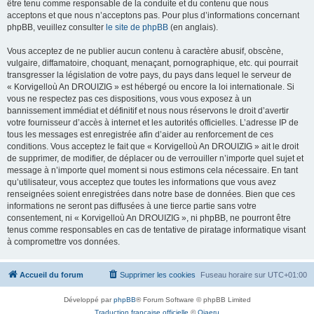
être tenu comme responsable de la conduite et du contenu que nous
acceptons et que nous n’acceptons pas. Pour plus d’informations concernant
phpBB, veuillez consulter
le site de phpBB
(en anglais).
Vous acceptez de ne publier aucun contenu à caractère abusif, obscène,
vulgaire, diffamatoire, choquant, menaçant, pornographique, etc. qui pourrait
transgresser la législation de votre pays, du pays dans lequel le serveur de
« Korvigelloù An DROUIZIG » est hébergé ou encore la loi internationale. Si
vous ne respectez pas ces dispositions, vous vous exposez à un
bannissement immédiat et définitif et nous nous réservons le droit d’avertir
votre fournisseur d’accès à internet et les autorités officielles. L’adresse IP de
tous les messages est enregistrée afin d’aider au renforcement de ces
conditions. Vous acceptez le fait que « Korvigelloù An DROUIZIG » ait le droit
de supprimer, de modifier, de déplacer ou de verrouiller n’importe quel sujet et
message à n’importe quel moment si nous estimons cela nécessaire. En tant
qu’utilisateur, vous acceptez que toutes les informations que vous avez
renseignées soient enregistrées dans notre base de données. Bien que ces
informations ne seront pas diffusées à une tierce partie sans votre
consentement, ni « Korvigelloù An DROUIZIG », ni phpBB, ne pourront être
tenus comme responsables en cas de tentative de piratage informatique visant
à compromettre vos données.
Accueil du forum
Supprimer les cookies
Fuseau horaire sur
UTC+01:00
Développé par
phpBB
® Forum Software © phpBB Limited
Traduction française officielle
©
Qiaeru