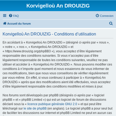
Korvigelloù An DROUIZIG
FAQ
Connexion
R
Accueil du forum
e
Korvigelloù An DROUIZIG - Conditions d’utilisation
c
h
En accédant à « Korvigelloù An DROUIZIG » (désigné ci-après par « nous »,
« notre », « nos », « Korvigelloù An DROUIZIG » et
e
« https://www.drouizig.org/phpBB3 »), vous acceptez d’être légalement
r
responsable des conditions suivantes. Si vous n’acceptez pas d’être
légalement responsable de toutes les conditions suivantes, veuillez ne pas
c
utiliser et accéder à « Korvigelloù An DROUIZIG ». Nous pouvons modifier ces
h
conditions à n’importe quel moment et nous essaierons de vous informer de
ces modifications, bien que nous vous conseillons de vérifier régulièrement
e
par vous-même. En effet, si vous continuez à participer à « Korvigelloù An
r
DROUIZIG » après que des modifications aient été effectuées, vous acceptez
d’être légalement responsable des conditions modifiées et mises à jour.
Nos forums sont développés par phpBB (désignés ci-après par « logiciel
phpBB » et « phpBB Limited ») qui est un logiciel de forum de discussions
déclaré sous la «
licence publique générale GNU 2.0
» et qui peut être
téléchargé sur
le site de phpBB
(en anglais). Le logiciel phpBB a pour seul but
de faciliter les discussions sur internet et phpBB Limited ne peut en aucun cas