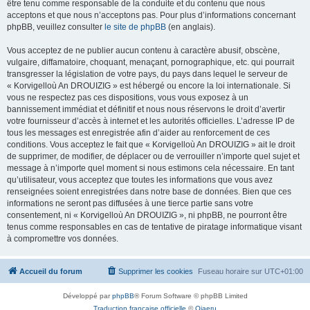
être tenu comme responsable de la conduite et du contenu que nous
acceptons et que nous n’acceptons pas. Pour plus d’informations concernant
phpBB, veuillez consulter
le site de phpBB
(en anglais).
Vous acceptez de ne publier aucun contenu à caractère abusif, obscène,
vulgaire, diffamatoire, choquant, menaçant, pornographique, etc. qui pourrait
transgresser la législation de votre pays, du pays dans lequel le serveur de
« Korvigelloù An DROUIZIG » est hébergé ou encore la loi internationale. Si
vous ne respectez pas ces dispositions, vous vous exposez à un
bannissement immédiat et définitif et nous nous réservons le droit d’avertir
votre fournisseur d’accès à internet et les autorités officielles. L’adresse IP de
tous les messages est enregistrée afin d’aider au renforcement de ces
conditions. Vous acceptez le fait que « Korvigelloù An DROUIZIG » ait le droit
de supprimer, de modifier, de déplacer ou de verrouiller n’importe quel sujet et
message à n’importe quel moment si nous estimons cela nécessaire. En tant
qu’utilisateur, vous acceptez que toutes les informations que vous avez
renseignées soient enregistrées dans notre base de données. Bien que ces
informations ne seront pas diffusées à une tierce partie sans votre
consentement, ni « Korvigelloù An DROUIZIG », ni phpBB, ne pourront être
tenus comme responsables en cas de tentative de piratage informatique visant
à compromettre vos données.
Accueil du forum
Supprimer les cookies
Fuseau horaire sur
UTC+01:00
Développé par
phpBB
® Forum Software © phpBB Limited
Traduction française officielle
©
Qiaeru