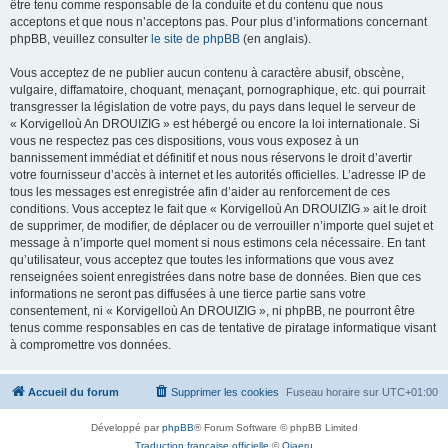
être tenu comme responsable de la conduite et du contenu que nous
acceptons et que nous n’acceptons pas. Pour plus d’informations concernant
phpBB, veuillez consulter
le site de phpBB
(en anglais).
Vous acceptez de ne publier aucun contenu à caractère abusif, obscène,
vulgaire, diffamatoire, choquant, menaçant, pornographique, etc. qui pourrait
transgresser la législation de votre pays, du pays dans lequel le serveur de
« Korvigelloù An DROUIZIG » est hébergé ou encore la loi internationale. Si
vous ne respectez pas ces dispositions, vous vous exposez à un
bannissement immédiat et définitif et nous nous réservons le droit d’avertir
votre fournisseur d’accès à internet et les autorités officielles. L’adresse IP de
tous les messages est enregistrée afin d’aider au renforcement de ces
conditions. Vous acceptez le fait que « Korvigelloù An DROUIZIG » ait le droit
de supprimer, de modifier, de déplacer ou de verrouiller n’importe quel sujet et
message à n’importe quel moment si nous estimons cela nécessaire. En tant
qu’utilisateur, vous acceptez que toutes les informations que vous avez
renseignées soient enregistrées dans notre base de données. Bien que ces
informations ne seront pas diffusées à une tierce partie sans votre
consentement, ni « Korvigelloù An DROUIZIG », ni phpBB, ne pourront être
tenus comme responsables en cas de tentative de piratage informatique visant
à compromettre vos données.
Accueil du forum
Supprimer les cookies
Fuseau horaire sur
UTC+01:00
Développé par
phpBB
® Forum Software © phpBB Limited
Traduction française officielle
©
Qiaeru