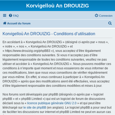
Korvigelloù An DROUIZIG
FAQ
Connexion
R
Accueil du forum
e
Korvigelloù An DROUIZIG - Conditions d’utilisation
c
h
En accédant à « Korvigelloù An DROUIZIG » (désigné ci-après par « nous »,
« notre », « nos », « Korvigelloù An DROUIZIG » et
e
« https://www.drouizig.org/phpBB3 »), vous acceptez d’être légalement
r
responsable des conditions suivantes. Si vous n’acceptez pas d’être
légalement responsable de toutes les conditions suivantes, veuillez ne pas
c
utiliser et accéder à « Korvigelloù An DROUIZIG ». Nous pouvons modifier ces
h
conditions à n’importe quel moment et nous essaierons de vous informer de
ces modifications, bien que nous vous conseillons de vérifier régulièrement
e
par vous-même. En effet, si vous continuez à participer à « Korvigelloù An
r
DROUIZIG » après que des modifications aient été effectuées, vous acceptez
d’être légalement responsable des conditions modifiées et mises à jour.
Nos forums sont développés par phpBB (désignés ci-après par « logiciel
phpBB » et « phpBB Limited ») qui est un logiciel de forum de discussions
déclaré sous la «
licence publique générale GNU 2.0
» et qui peut être
téléchargé sur
le site de phpBB
(en anglais). Le logiciel phpBB a pour seul but
de faciliter les discussions sur internet et phpBB Limited ne peut en aucun cas