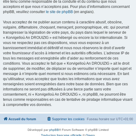
être tenu comme responsable de la conduite et du contenu que nous
acceptons et que nous n’acceptons pas. Pour plus d’informations concernant
phpBB, veuillez consulter
le site de phpBB
(en anglais).
Vous acceptez de ne publier aucun contenu à caractère abusif, obscène,
vulgaire, diffamatoire, choquant, menaçant, pornographique, etc. qui pourrait
transgresser la législation de votre pays, du pays dans lequel le serveur de
« Korvigelloù An DROUIZIG » est hébergé ou encore la loi internationale. Si
vous ne respectez pas ces dispositions, vous vous exposez à un
bannissement immédiat et définitif et nous nous réservons le droit d’avertir
votre fournisseur d’accès à internet et les autorités officielles. L’adresse IP de
tous les messages est enregistrée afin d’aider au renforcement de ces
conditions. Vous acceptez le fait que « Korvigelloù An DROUIZIG » ait le droit
de supprimer, de modifier, de déplacer ou de verrouiller n’importe quel sujet et
message à n’importe quel moment si nous estimons cela nécessaire. En tant
qu’utilisateur, vous acceptez que toutes les informations que vous avez
renseignées soient enregistrées dans notre base de données. Bien que ces
informations ne seront pas diffusées à une tierce partie sans votre
consentement, ni « Korvigelloù An DROUIZIG », ni phpBB, ne pourront être
tenus comme responsables en cas de tentative de piratage informatique visant
à compromettre vos données.
Accueil du forum
Supprimer les cookies
Fuseau horaire sur
UTC+01:00
Développé par
phpBB
® Forum Software © phpBB Limited
Traduction française officielle
©
Qiaeru