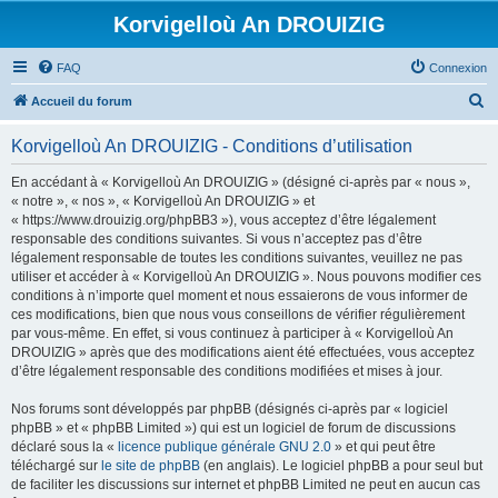
Korvigelloù An DROUIZIG
FAQ
Connexion
R
Accueil du forum
e
Korvigelloù An DROUIZIG - Conditions d’utilisation
c
h
En accédant à « Korvigelloù An DROUIZIG » (désigné ci-après par « nous »,
« notre », « nos », « Korvigelloù An DROUIZIG » et
e
« https://www.drouizig.org/phpBB3 »), vous acceptez d’être légalement
r
responsable des conditions suivantes. Si vous n’acceptez pas d’être
légalement responsable de toutes les conditions suivantes, veuillez ne pas
c
utiliser et accéder à « Korvigelloù An DROUIZIG ». Nous pouvons modifier ces
h
conditions à n’importe quel moment et nous essaierons de vous informer de
ces modifications, bien que nous vous conseillons de vérifier régulièrement
e
par vous-même. En effet, si vous continuez à participer à « Korvigelloù An
r
DROUIZIG » après que des modifications aient été effectuées, vous acceptez
d’être légalement responsable des conditions modifiées et mises à jour.
Nos forums sont développés par phpBB (désignés ci-après par « logiciel
phpBB » et « phpBB Limited ») qui est un logiciel de forum de discussions
déclaré sous la «
licence publique générale GNU 2.0
» et qui peut être
téléchargé sur
le site de phpBB
(en anglais). Le logiciel phpBB a pour seul but
de faciliter les discussions sur internet et phpBB Limited ne peut en aucun cas