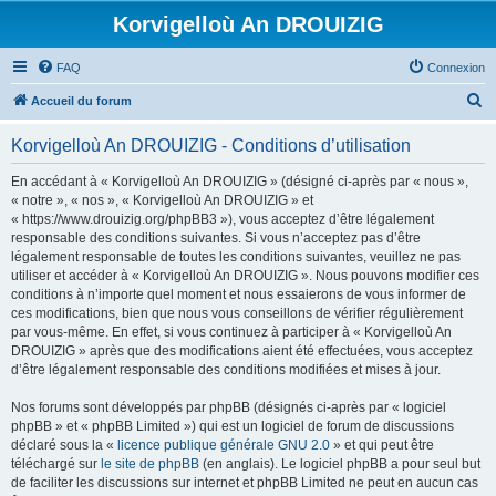
Korvigelloù An DROUIZIG
FAQ
Connexion
R
Accueil du forum
e
Korvigelloù An DROUIZIG - Conditions d’utilisation
c
h
En accédant à « Korvigelloù An DROUIZIG » (désigné ci-après par « nous »,
« notre », « nos », « Korvigelloù An DROUIZIG » et
e
« https://www.drouizig.org/phpBB3 »), vous acceptez d’être légalement
r
responsable des conditions suivantes. Si vous n’acceptez pas d’être
légalement responsable de toutes les conditions suivantes, veuillez ne pas
c
utiliser et accéder à « Korvigelloù An DROUIZIG ». Nous pouvons modifier ces
h
conditions à n’importe quel moment et nous essaierons de vous informer de
ces modifications, bien que nous vous conseillons de vérifier régulièrement
e
par vous-même. En effet, si vous continuez à participer à « Korvigelloù An
r
DROUIZIG » après que des modifications aient été effectuées, vous acceptez
d’être légalement responsable des conditions modifiées et mises à jour.
Nos forums sont développés par phpBB (désignés ci-après par « logiciel
phpBB » et « phpBB Limited ») qui est un logiciel de forum de discussions
déclaré sous la «
licence publique générale GNU 2.0
» et qui peut être
téléchargé sur
le site de phpBB
(en anglais). Le logiciel phpBB a pour seul but
de faciliter les discussions sur internet et phpBB Limited ne peut en aucun cas