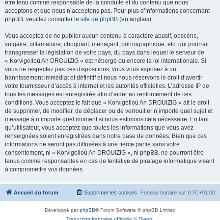
être tenu comme responsable de la conduite et du contenu que nous
acceptons et que nous n’acceptons pas. Pour plus d’informations concernant
phpBB, veuillez consulter
le site de phpBB
(en anglais).
Vous acceptez de ne publier aucun contenu à caractère abusif, obscène,
vulgaire, diffamatoire, choquant, menaçant, pornographique, etc. qui pourrait
transgresser la législation de votre pays, du pays dans lequel le serveur de
« Korvigelloù An DROUIZIG » est hébergé ou encore la loi internationale. Si
vous ne respectez pas ces dispositions, vous vous exposez à un
bannissement immédiat et définitif et nous nous réservons le droit d’avertir
votre fournisseur d’accès à internet et les autorités officielles. L’adresse IP de
tous les messages est enregistrée afin d’aider au renforcement de ces
conditions. Vous acceptez le fait que « Korvigelloù An DROUIZIG » ait le droit
de supprimer, de modifier, de déplacer ou de verrouiller n’importe quel sujet et
message à n’importe quel moment si nous estimons cela nécessaire. En tant
qu’utilisateur, vous acceptez que toutes les informations que vous avez
renseignées soient enregistrées dans notre base de données. Bien que ces
informations ne seront pas diffusées à une tierce partie sans votre
consentement, ni « Korvigelloù An DROUIZIG », ni phpBB, ne pourront être
tenus comme responsables en cas de tentative de piratage informatique visant
à compromettre vos données.
Accueil du forum
Supprimer les cookies
Fuseau horaire sur
UTC+01:00
Développé par
phpBB
® Forum Software © phpBB Limited
Traduction française officielle
©
Qiaeru