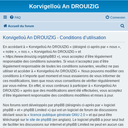
Korvigelloù An DROUIZIG
FAQ
Connexion
R
Accueil du forum
e
Korvigelloù An DROUIZIG - Conditions d’utilisation
c
h
En accédant à « Korvigelloù An DROUIZIG » (désigné ci-après par « nous »,
« notre », « nos », « Korvigelloù An DROUIZIG » et
e
« https://www.drouizig.org/phpBB3 »), vous acceptez d’être légalement
r
responsable des conditions suivantes. Si vous n’acceptez pas d’être
légalement responsable de toutes les conditions suivantes, veuillez ne pas
c
utiliser et accéder à « Korvigelloù An DROUIZIG ». Nous pouvons modifier ces
h
conditions à n’importe quel moment et nous essaierons de vous informer de
ces modifications, bien que nous vous conseillons de vérifier régulièrement
e
par vous-même. En effet, si vous continuez à participer à « Korvigelloù An
r
DROUIZIG » après que des modifications aient été effectuées, vous acceptez
d’être légalement responsable des conditions modifiées et mises à jour.
Nos forums sont développés par phpBB (désignés ci-après par « logiciel
phpBB » et « phpBB Limited ») qui est un logiciel de forum de discussions
déclaré sous la «
licence publique générale GNU 2.0
» et qui peut être
téléchargé sur
le site de phpBB
(en anglais). Le logiciel phpBB a pour seul but
de faciliter les discussions sur internet et phpBB Limited ne peut en aucun cas