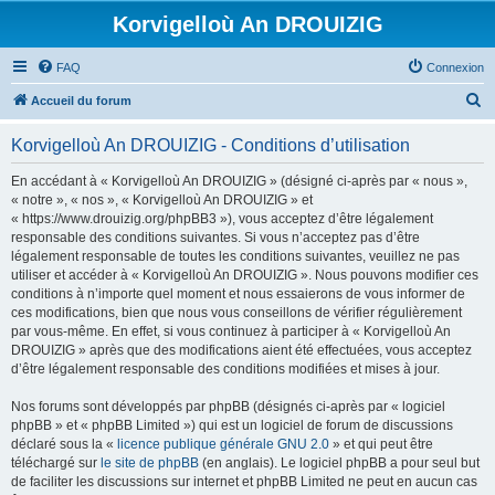
Korvigelloù An DROUIZIG
FAQ
Connexion
R
Accueil du forum
e
Korvigelloù An DROUIZIG - Conditions d’utilisation
c
h
En accédant à « Korvigelloù An DROUIZIG » (désigné ci-après par « nous »,
« notre », « nos », « Korvigelloù An DROUIZIG » et
e
« https://www.drouizig.org/phpBB3 »), vous acceptez d’être légalement
r
responsable des conditions suivantes. Si vous n’acceptez pas d’être
légalement responsable de toutes les conditions suivantes, veuillez ne pas
c
utiliser et accéder à « Korvigelloù An DROUIZIG ». Nous pouvons modifier ces
h
conditions à n’importe quel moment et nous essaierons de vous informer de
ces modifications, bien que nous vous conseillons de vérifier régulièrement
e
par vous-même. En effet, si vous continuez à participer à « Korvigelloù An
r
DROUIZIG » après que des modifications aient été effectuées, vous acceptez
d’être légalement responsable des conditions modifiées et mises à jour.
Nos forums sont développés par phpBB (désignés ci-après par « logiciel
phpBB » et « phpBB Limited ») qui est un logiciel de forum de discussions
déclaré sous la «
licence publique générale GNU 2.0
» et qui peut être
téléchargé sur
le site de phpBB
(en anglais). Le logiciel phpBB a pour seul but
de faciliter les discussions sur internet et phpBB Limited ne peut en aucun cas