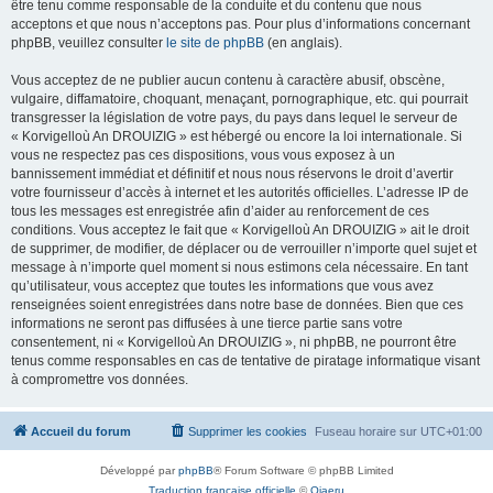
être tenu comme responsable de la conduite et du contenu que nous
acceptons et que nous n’acceptons pas. Pour plus d’informations concernant
phpBB, veuillez consulter
le site de phpBB
(en anglais).
Vous acceptez de ne publier aucun contenu à caractère abusif, obscène,
vulgaire, diffamatoire, choquant, menaçant, pornographique, etc. qui pourrait
transgresser la législation de votre pays, du pays dans lequel le serveur de
« Korvigelloù An DROUIZIG » est hébergé ou encore la loi internationale. Si
vous ne respectez pas ces dispositions, vous vous exposez à un
bannissement immédiat et définitif et nous nous réservons le droit d’avertir
votre fournisseur d’accès à internet et les autorités officielles. L’adresse IP de
tous les messages est enregistrée afin d’aider au renforcement de ces
conditions. Vous acceptez le fait que « Korvigelloù An DROUIZIG » ait le droit
de supprimer, de modifier, de déplacer ou de verrouiller n’importe quel sujet et
message à n’importe quel moment si nous estimons cela nécessaire. En tant
qu’utilisateur, vous acceptez que toutes les informations que vous avez
renseignées soient enregistrées dans notre base de données. Bien que ces
informations ne seront pas diffusées à une tierce partie sans votre
consentement, ni « Korvigelloù An DROUIZIG », ni phpBB, ne pourront être
tenus comme responsables en cas de tentative de piratage informatique visant
à compromettre vos données.
Accueil du forum
Supprimer les cookies
Fuseau horaire sur
UTC+01:00
Développé par
phpBB
® Forum Software © phpBB Limited
Traduction française officielle
©
Qiaeru