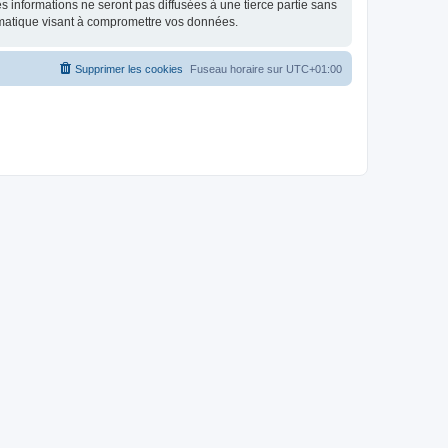
 informations ne seront pas diffusées à une tierce partie sans
rmatique visant à compromettre vos données.
Supprimer les cookies
Fuseau horaire sur
UTC+01:00