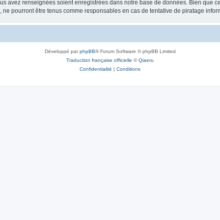
vous avez renseignées soient enregistrées dans notre base de données. Bien que ces
, ne pourront être tenus comme responsables en cas de tentative de piratage info
Développé par
phpBB
® Forum Software © phpBB Limited
Traduction française officielle
©
Qiaeru
Confidentialité
|
Conditions