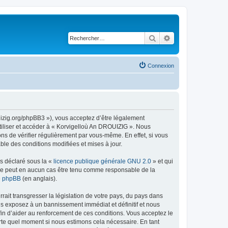
Rechercher
Recherche avancé
Connexion
uizig.org/phpBB3 »), vous acceptez d’être légalement
tiliser et accéder à « Korvigelloù An DROUIZIG ». Nous
s de vérifier régulièrement par vous-même. En effet, si vous
le des conditions modifiées et mises à jour.
ns déclaré sous la «
licence publique générale GNU 2.0
» et qui
ed ne peut en aucun cas être tenu comme responsable de la
de phpBB
(en anglais).
ait transgresser la législation de votre pays, du pays dans
us exposez à un bannissement immédiat et définitif et nous
 afin d’aider au renforcement de ces conditions. Vous acceptez le
orte quel moment si nous estimons cela nécessaire. En tant