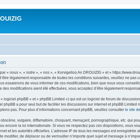
ROUIZIG
ion
ar « nous », « notre », « nos », « Korvigelloù An DROUIZIG » et « https://www.dro
’être légalement responsable de toutes les conditions suivantes, veuillez ne pas u
us essaierons de vous informer de ces modifications, bien que nous vous conseillon
 des modifications aient été effectuées, vous acceptez d’être légalement responsab
 logiciel phpBB » et « phpBB Limited ») qui est un logiciel de forum de discussio
iel phpBB a pour seul but de faciliter les discussions sur internet et phpBB Limit
ptons pas. Pour plus d’informations concernant phpBB, veuillez consulter
le site 
obscène, vulgaire, diffamatoire, choquant, menaçant, pornographique, etc. qui pourr
u encore la loi internationale. Si vous ne respectez pas ces dispositions, vous vo
ernet et les autorités officielles. L’adresse IP de tous les messages est enregistrée
 de modifier, de déplacer ou de verrouiller n’importe quel sujet et message à n’imp