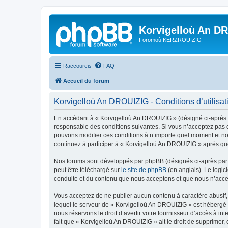
Korvigelloù An D
Foromoù KERZROUIZIG
Raccourcis
FAQ
Accueil du forum
Korvigelloù An DROUIZIG - Conditions d’utilisat
En accédant à « Korvigelloù An DROUIZIG » (désigné ci-après p
responsable des conditions suivantes. Si vous n’acceptez pas d
pouvons modifier ces conditions à n’importe quel moment et no
continuez à participer à « Korvigelloù An DROUIZIG » après que
Nos forums sont développés par phpBB (désignés ci-après par «
peut être téléchargé sur
le site de phpBB
(en anglais). Le logic
conduite et du contenu que nous acceptons et que nous n’acce
Vous acceptez de ne publier aucun contenu à caractère abusif, 
lequel le serveur de « Korvigelloù An DROUIZIG » est hébergé o
nous réservons le droit d’avertir votre fournisseur d’accès à int
fait que « Korvigelloù An DROUIZIG » ait le droit de supprimer,