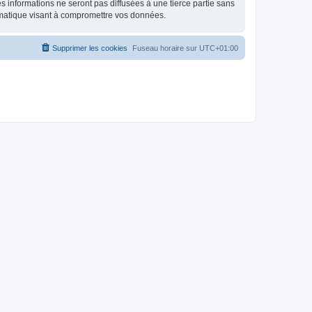
 informations ne seront pas diffusées à une tierce partie sans
rmatique visant à compromettre vos données.
Supprimer les cookies
Fuseau horaire sur
UTC+01:00