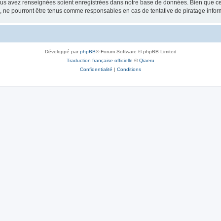
vous avez renseignées soient enregistrées dans notre base de données. Bien que ces
, ne pourront être tenus comme responsables en cas de tentative de piratage info
Développé par
phpBB
® Forum Software © phpBB Limited
Traduction française officielle
©
Qiaeru
Confidentialité
|
Conditions