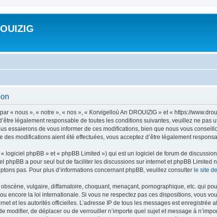
ROUIZIG
ion
ar « nous », « notre », « nos », « Korvigelloù An DROUIZIG » et « https://www.dro
’être légalement responsable de toutes les conditions suivantes, veuillez ne pas u
us essaierons de vous informer de ces modifications, bien que nous vous conseillon
 des modifications aient été effectuées, vous acceptez d’être légalement responsab
 logiciel phpBB » et « phpBB Limited ») qui est un logiciel de forum de discussio
iel phpBB a pour seul but de faciliter les discussions sur internet et phpBB Limit
ptons pas. Pour plus d’informations concernant phpBB, veuillez consulter
le site 
obscène, vulgaire, diffamatoire, choquant, menaçant, pornographique, etc. qui pourr
u encore la loi internationale. Si vous ne respectez pas ces dispositions, vous vo
ernet et les autorités officielles. L’adresse IP de tous les messages est enregistrée
 de modifier, de déplacer ou de verrouiller n’importe quel sujet et message à n’imp