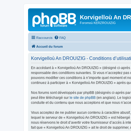
Korvigelloù An D
Foromoù KERZROUIZIG
Raccourcis
FAQ
Accueil du forum
Korvigelloù An DROUIZIG - Conditions d’utilisat
En accédant à « Korvigelloù An DROUIZIG » (désigné ci-après p
responsable des conditions suivantes. Si vous n’acceptez pas d
pouvons modifier ces conditions à n’importe quel moment et no
continuez à participer à « Korvigelloù An DROUIZIG » après que
Nos forums sont développés par phpBB (désignés ci-après par «
peut être téléchargé sur
le site de phpBB
(en anglais). Le logic
conduite et du contenu que nous acceptons et que nous n’acce
Vous acceptez de ne publier aucun contenu à caractère abusif, 
lequel le serveur de « Korvigelloù An DROUIZIG » est hébergé o
nous réservons le droit d’avertir votre fournisseur d’accès à int
fait que « Korvigelloù An DROUIZIG » ait le droit de supprimer,