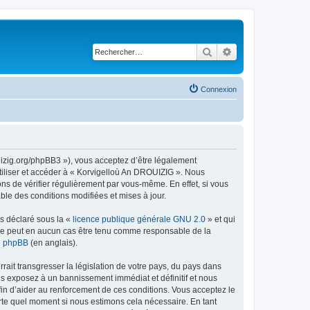
Rechercher
Recherche avancé
Connexion
uizig.org/phpBB3 »), vous acceptez d’être légalement
tiliser et accéder à « Korvigelloù An DROUIZIG ». Nous
s de vérifier régulièrement par vous-même. En effet, si vous
le des conditions modifiées et mises à jour.
ns déclaré sous la «
licence publique générale GNU 2.0
» et qui
ed ne peut en aucun cas être tenu comme responsable de la
de phpBB
(en anglais).
ait transgresser la législation de votre pays, du pays dans
us exposez à un bannissement immédiat et définitif et nous
 afin d’aider au renforcement de ces conditions. Vous acceptez le
orte quel moment si nous estimons cela nécessaire. En tant