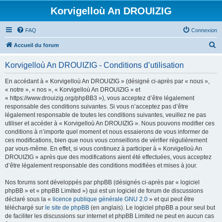
Korvigelloù An DROUIZIG
FAQ
Connexion
R
Accueil du forum
e
Korvigelloù An DROUIZIG - Conditions d’utilisation
c
h
En accédant à « Korvigelloù An DROUIZIG » (désigné ci-après par « nous »,
« notre », « nos », « Korvigelloù An DROUIZIG » et
e
« https://www.drouizig.org/phpBB3 »), vous acceptez d’être légalement
r
responsable des conditions suivantes. Si vous n’acceptez pas d’être
légalement responsable de toutes les conditions suivantes, veuillez ne pas
c
utiliser et accéder à « Korvigelloù An DROUIZIG ». Nous pouvons modifier ces
h
conditions à n’importe quel moment et nous essaierons de vous informer de
ces modifications, bien que nous vous conseillons de vérifier régulièrement
e
par vous-même. En effet, si vous continuez à participer à « Korvigelloù An
r
DROUIZIG » après que des modifications aient été effectuées, vous acceptez
d’être légalement responsable des conditions modifiées et mises à jour.
Nos forums sont développés par phpBB (désignés ci-après par « logiciel
phpBB » et « phpBB Limited ») qui est un logiciel de forum de discussions
déclaré sous la «
licence publique générale GNU 2.0
» et qui peut être
téléchargé sur
le site de phpBB
(en anglais). Le logiciel phpBB a pour seul but
de faciliter les discussions sur internet et phpBB Limited ne peut en aucun cas