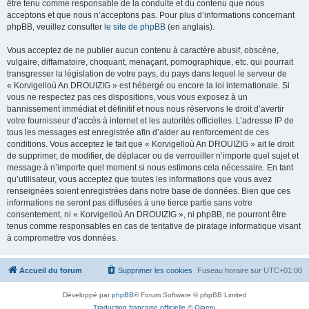
être tenu comme responsable de la conduite et du contenu que nous
acceptons et que nous n’acceptons pas. Pour plus d’informations concernant
phpBB, veuillez consulter
le site de phpBB
(en anglais).
Vous acceptez de ne publier aucun contenu à caractère abusif, obscène,
vulgaire, diffamatoire, choquant, menaçant, pornographique, etc. qui pourrait
transgresser la législation de votre pays, du pays dans lequel le serveur de
« Korvigelloù An DROUIZIG » est hébergé ou encore la loi internationale. Si
vous ne respectez pas ces dispositions, vous vous exposez à un
bannissement immédiat et définitif et nous nous réservons le droit d’avertir
votre fournisseur d’accès à internet et les autorités officielles. L’adresse IP de
tous les messages est enregistrée afin d’aider au renforcement de ces
conditions. Vous acceptez le fait que « Korvigelloù An DROUIZIG » ait le droit
de supprimer, de modifier, de déplacer ou de verrouiller n’importe quel sujet et
message à n’importe quel moment si nous estimons cela nécessaire. En tant
qu’utilisateur, vous acceptez que toutes les informations que vous avez
renseignées soient enregistrées dans notre base de données. Bien que ces
informations ne seront pas diffusées à une tierce partie sans votre
consentement, ni « Korvigelloù An DROUIZIG », ni phpBB, ne pourront être
tenus comme responsables en cas de tentative de piratage informatique visant
à compromettre vos données.
Accueil du forum
Supprimer les cookies
Fuseau horaire sur
UTC+01:00
Développé par
phpBB
® Forum Software © phpBB Limited
Traduction française officielle
©
Qiaeru