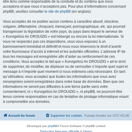
être tenu comme responsable de la conduite et du contenu que nous
acceptons et que nous n’acceptons pas. Pour plus d’informations concernant
phpBB, veuillez consulter
le site de phpBB
(en anglais).
Vous acceptez de ne publier aucun contenu à caractère abusif, obscène,
vulgaire, diffamatoire, choquant, menaçant, pornographique, etc. qui pourrait
transgresser la législation de votre pays, du pays dans lequel le serveur de
« Korvigelloù An DROUIZIG » est hébergé ou encore la loi internationale. Si
vous ne respectez pas ces dispositions, vous vous exposez à un
bannissement immédiat et définitif et nous nous réservons le droit d’avertir
votre fournisseur d’accès à internet et les autorités officielles. L’adresse IP de
tous les messages est enregistrée afin d’aider au renforcement de ces
conditions. Vous acceptez le fait que « Korvigelloù An DROUIZIG » ait le droit
de supprimer, de modifier, de déplacer ou de verrouiller n’importe quel sujet et
message à n’importe quel moment si nous estimons cela nécessaire. En tant
qu’utilisateur, vous acceptez que toutes les informations que vous avez
renseignées soient enregistrées dans notre base de données. Bien que ces
informations ne seront pas diffusées à une tierce partie sans votre
consentement, ni « Korvigelloù An DROUIZIG », ni phpBB, ne pourront être
tenus comme responsables en cas de tentative de piratage informatique visant
à compromettre vos données.
Accueil du forum
Supprimer les cookies
Fuseau horaire sur
UTC+01:00
Développé par
phpBB
® Forum Software © phpBB Limited
Traduction française officielle
©
Qiaeru