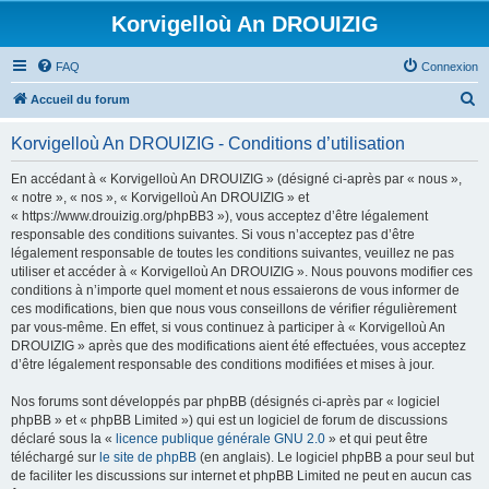
Korvigelloù An DROUIZIG
FAQ
Connexion
R
Accueil du forum
e
Korvigelloù An DROUIZIG - Conditions d’utilisation
c
h
En accédant à « Korvigelloù An DROUIZIG » (désigné ci-après par « nous »,
« notre », « nos », « Korvigelloù An DROUIZIG » et
e
« https://www.drouizig.org/phpBB3 »), vous acceptez d’être légalement
r
responsable des conditions suivantes. Si vous n’acceptez pas d’être
légalement responsable de toutes les conditions suivantes, veuillez ne pas
c
utiliser et accéder à « Korvigelloù An DROUIZIG ». Nous pouvons modifier ces
h
conditions à n’importe quel moment et nous essaierons de vous informer de
ces modifications, bien que nous vous conseillons de vérifier régulièrement
e
par vous-même. En effet, si vous continuez à participer à « Korvigelloù An
r
DROUIZIG » après que des modifications aient été effectuées, vous acceptez
d’être légalement responsable des conditions modifiées et mises à jour.
Nos forums sont développés par phpBB (désignés ci-après par « logiciel
phpBB » et « phpBB Limited ») qui est un logiciel de forum de discussions
déclaré sous la «
licence publique générale GNU 2.0
» et qui peut être
téléchargé sur
le site de phpBB
(en anglais). Le logiciel phpBB a pour seul but
de faciliter les discussions sur internet et phpBB Limited ne peut en aucun cas