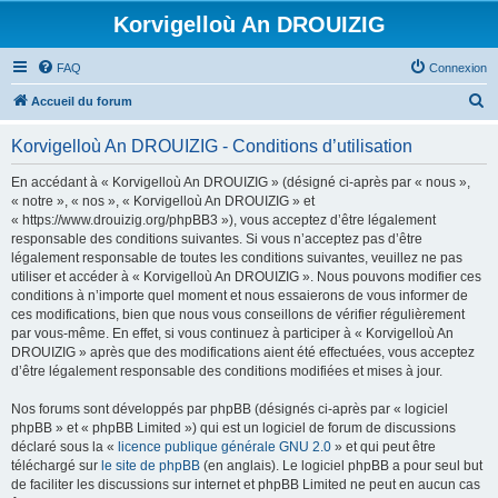
Korvigelloù An DROUIZIG
FAQ
Connexion
R
Accueil du forum
e
Korvigelloù An DROUIZIG - Conditions d’utilisation
c
h
En accédant à « Korvigelloù An DROUIZIG » (désigné ci-après par « nous »,
« notre », « nos », « Korvigelloù An DROUIZIG » et
e
« https://www.drouizig.org/phpBB3 »), vous acceptez d’être légalement
r
responsable des conditions suivantes. Si vous n’acceptez pas d’être
légalement responsable de toutes les conditions suivantes, veuillez ne pas
c
utiliser et accéder à « Korvigelloù An DROUIZIG ». Nous pouvons modifier ces
h
conditions à n’importe quel moment et nous essaierons de vous informer de
ces modifications, bien que nous vous conseillons de vérifier régulièrement
e
par vous-même. En effet, si vous continuez à participer à « Korvigelloù An
r
DROUIZIG » après que des modifications aient été effectuées, vous acceptez
d’être légalement responsable des conditions modifiées et mises à jour.
Nos forums sont développés par phpBB (désignés ci-après par « logiciel
phpBB » et « phpBB Limited ») qui est un logiciel de forum de discussions
déclaré sous la «
licence publique générale GNU 2.0
» et qui peut être
téléchargé sur
le site de phpBB
(en anglais). Le logiciel phpBB a pour seul but
de faciliter les discussions sur internet et phpBB Limited ne peut en aucun cas