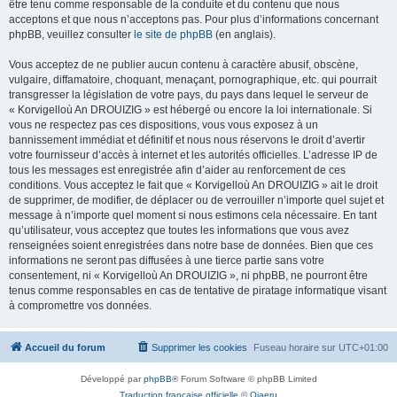
être tenu comme responsable de la conduite et du contenu que nous
acceptons et que nous n’acceptons pas. Pour plus d’informations concernant
phpBB, veuillez consulter
le site de phpBB
(en anglais).
Vous acceptez de ne publier aucun contenu à caractère abusif, obscène,
vulgaire, diffamatoire, choquant, menaçant, pornographique, etc. qui pourrait
transgresser la législation de votre pays, du pays dans lequel le serveur de
« Korvigelloù An DROUIZIG » est hébergé ou encore la loi internationale. Si
vous ne respectez pas ces dispositions, vous vous exposez à un
bannissement immédiat et définitif et nous nous réservons le droit d’avertir
votre fournisseur d’accès à internet et les autorités officielles. L’adresse IP de
tous les messages est enregistrée afin d’aider au renforcement de ces
conditions. Vous acceptez le fait que « Korvigelloù An DROUIZIG » ait le droit
de supprimer, de modifier, de déplacer ou de verrouiller n’importe quel sujet et
message à n’importe quel moment si nous estimons cela nécessaire. En tant
qu’utilisateur, vous acceptez que toutes les informations que vous avez
renseignées soient enregistrées dans notre base de données. Bien que ces
informations ne seront pas diffusées à une tierce partie sans votre
consentement, ni « Korvigelloù An DROUIZIG », ni phpBB, ne pourront être
tenus comme responsables en cas de tentative de piratage informatique visant
à compromettre vos données.
Accueil du forum
Supprimer les cookies
Fuseau horaire sur
UTC+01:00
Développé par
phpBB
® Forum Software © phpBB Limited
Traduction française officielle
©
Qiaeru