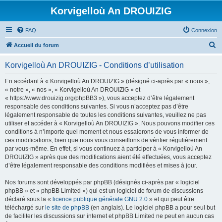
Korvigelloù An DROUIZIG
FAQ
Connexion
R
Accueil du forum
e
Korvigelloù An DROUIZIG - Conditions d’utilisation
c
h
En accédant à « Korvigelloù An DROUIZIG » (désigné ci-après par « nous »,
« notre », « nos », « Korvigelloù An DROUIZIG » et
e
« https://www.drouizig.org/phpBB3 »), vous acceptez d’être légalement
r
responsable des conditions suivantes. Si vous n’acceptez pas d’être
légalement responsable de toutes les conditions suivantes, veuillez ne pas
c
utiliser et accéder à « Korvigelloù An DROUIZIG ». Nous pouvons modifier ces
h
conditions à n’importe quel moment et nous essaierons de vous informer de
ces modifications, bien que nous vous conseillons de vérifier régulièrement
e
par vous-même. En effet, si vous continuez à participer à « Korvigelloù An
r
DROUIZIG » après que des modifications aient été effectuées, vous acceptez
d’être légalement responsable des conditions modifiées et mises à jour.
Nos forums sont développés par phpBB (désignés ci-après par « logiciel
phpBB » et « phpBB Limited ») qui est un logiciel de forum de discussions
déclaré sous la «
licence publique générale GNU 2.0
» et qui peut être
téléchargé sur
le site de phpBB
(en anglais). Le logiciel phpBB a pour seul but
de faciliter les discussions sur internet et phpBB Limited ne peut en aucun cas