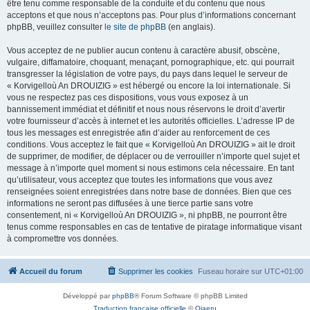
être tenu comme responsable de la conduite et du contenu que nous
acceptons et que nous n’acceptons pas. Pour plus d’informations concernant
phpBB, veuillez consulter
le site de phpBB
(en anglais).
Vous acceptez de ne publier aucun contenu à caractère abusif, obscène,
vulgaire, diffamatoire, choquant, menaçant, pornographique, etc. qui pourrait
transgresser la législation de votre pays, du pays dans lequel le serveur de
« Korvigelloù An DROUIZIG » est hébergé ou encore la loi internationale. Si
vous ne respectez pas ces dispositions, vous vous exposez à un
bannissement immédiat et définitif et nous nous réservons le droit d’avertir
votre fournisseur d’accès à internet et les autorités officielles. L’adresse IP de
tous les messages est enregistrée afin d’aider au renforcement de ces
conditions. Vous acceptez le fait que « Korvigelloù An DROUIZIG » ait le droit
de supprimer, de modifier, de déplacer ou de verrouiller n’importe quel sujet et
message à n’importe quel moment si nous estimons cela nécessaire. En tant
qu’utilisateur, vous acceptez que toutes les informations que vous avez
renseignées soient enregistrées dans notre base de données. Bien que ces
informations ne seront pas diffusées à une tierce partie sans votre
consentement, ni « Korvigelloù An DROUIZIG », ni phpBB, ne pourront être
tenus comme responsables en cas de tentative de piratage informatique visant
à compromettre vos données.
Accueil du forum
Supprimer les cookies
Fuseau horaire sur
UTC+01:00
Développé par
phpBB
® Forum Software © phpBB Limited
Traduction française officielle
©
Qiaeru