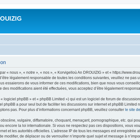
ROUIZIG
ion
ar « nous », « notre », « nos », « Korvigelloù An DROUIZIG » et « https://www.dro
’être légalement responsable de toutes les conditions suivantes, veuillez ne pas u
us essaierons de vous informer de ces modifications, bien que nous vous conseillon
 des modifications aient été effectuées, vous acceptez d’être légalement responsab
 logiciel phpBB » et « phpBB Limited ») qui est un logiciel de forum de discussio
iel phpBB a pour seul but de faciliter les discussions sur internet et phpBB Limit
ptons pas. Pour plus d’informations concernant phpBB, veuillez consulter
le site 
obscène, vulgaire, diffamatoire, choquant, menaçant, pornographique, etc. qui pourr
u encore la loi internationale. Si vous ne respectez pas ces dispositions, vous vo
ernet et les autorités officielles. L’adresse IP de tous les messages est enregistrée
 de modifier, de déplacer ou de verrouiller n’importe quel sujet et message à n’imp