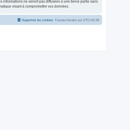
 informations ne seront pas diffusées à une tierce partie sans
rmatique visant à compromettre vos données.
Supprimer les cookies
Fuseau horaire sur
UTC+01:00