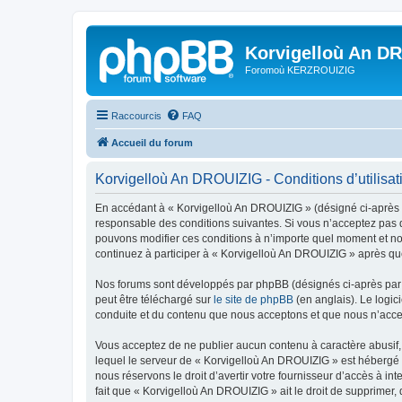
Korvigelloù An D
Foromoù KERZROUIZIG
Raccourcis
FAQ
Accueil du forum
Korvigelloù An DROUIZIG - Conditions d’utilisat
En accédant à « Korvigelloù An DROUIZIG » (désigné ci-après p
responsable des conditions suivantes. Si vous n’acceptez pas d
pouvons modifier ces conditions à n’importe quel moment et no
continuez à participer à « Korvigelloù An DROUIZIG » après que
Nos forums sont développés par phpBB (désignés ci-après par «
peut être téléchargé sur
le site de phpBB
(en anglais). Le logic
conduite et du contenu que nous acceptons et que nous n’acce
Vous acceptez de ne publier aucun contenu à caractère abusif, 
lequel le serveur de « Korvigelloù An DROUIZIG » est hébergé o
nous réservons le droit d’avertir votre fournisseur d’accès à int
fait que « Korvigelloù An DROUIZIG » ait le droit de supprimer,