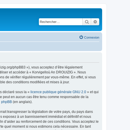
Rechercher
Recherche avancé
Connexion
uizig.org/phpBB3 »), vous acceptez d’être légalement
tiliser et accéder à « Korvigelloù An DROUIZIG ». Nous
s de vérifier régulièrement par vous-même. En effet, si vous
le des conditions modifiées et mises à jour.
ns déclaré sous la «
licence publique générale GNU 2.0
» et qui
ed ne peut en aucun cas être tenu comme responsable de la
de phpBB
(en anglais).
ait transgresser la législation de votre pays, du pays dans
us exposez à un bannissement immédiat et définitif et nous
 afin d’aider au renforcement de ces conditions. Vous acceptez le
orte quel moment si nous estimons cela nécessaire. En tant