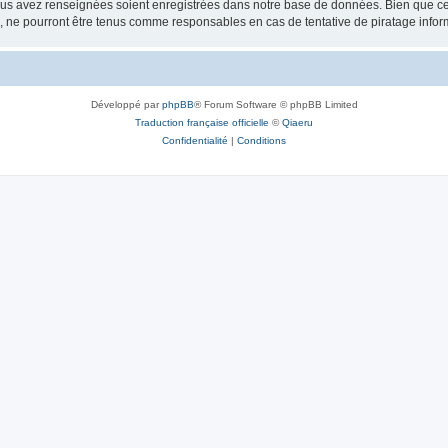
vous avez renseignées soient enregistrées dans notre base de données. Bien que ces
, ne pourront être tenus comme responsables en cas de tentative de piratage info
Développé par
phpBB
® Forum Software © phpBB Limited
Traduction française officielle
©
Qiaeru
Confidentialité
|
Conditions