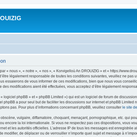
ROUIZIG
ion
ar « nous », « notre », « nos », « Korvigelloù An DROUIZIG » et « https://www.dro
’être légalement responsable de toutes les conditions suivantes, veuillez ne pas u
us essaierons de vous informer de ces modifications, bien que nous vous conseillon
 des modifications aient été effectuées, vous acceptez d’être légalement responsab
 logiciel phpBB » et « phpBB Limited ») qui est un logiciel de forum de discussio
iel phpBB a pour seul but de faciliter les discussions sur internet et phpBB Limit
ptons pas. Pour plus d’informations concernant phpBB, veuillez consulter
le site 
obscène, vulgaire, diffamatoire, choquant, menaçant, pornographique, etc. qui pourr
u encore la loi internationale. Si vous ne respectez pas ces dispositions, vous vo
ernet et les autorités officielles. L’adresse IP de tous les messages est enregistrée
 de modifier, de déplacer ou de verrouiller n’importe quel sujet et message à n’imp