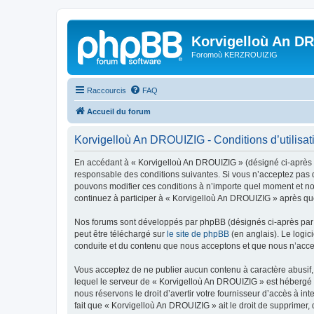
Korvigelloù An D
Foromoù KERZROUIZIG
Raccourcis
FAQ
Accueil du forum
Korvigelloù An DROUIZIG - Conditions d’utilisat
En accédant à « Korvigelloù An DROUIZIG » (désigné ci-après p
responsable des conditions suivantes. Si vous n’acceptez pas d
pouvons modifier ces conditions à n’importe quel moment et no
continuez à participer à « Korvigelloù An DROUIZIG » après que
Nos forums sont développés par phpBB (désignés ci-après par «
peut être téléchargé sur
le site de phpBB
(en anglais). Le logic
conduite et du contenu que nous acceptons et que nous n’acce
Vous acceptez de ne publier aucun contenu à caractère abusif, 
lequel le serveur de « Korvigelloù An DROUIZIG » est hébergé o
nous réservons le droit d’avertir votre fournisseur d’accès à int
fait que « Korvigelloù An DROUIZIG » ait le droit de supprimer,