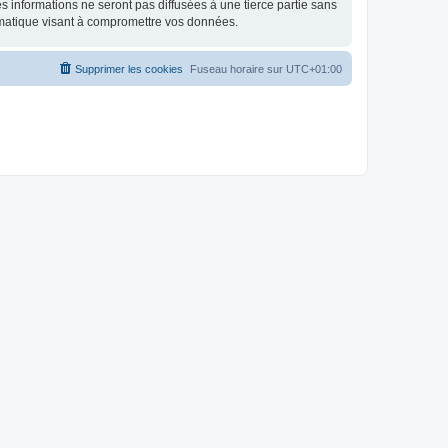
 informations ne seront pas diffusées à une tierce partie sans
rmatique visant à compromettre vos données.
Supprimer les cookies
Fuseau horaire sur
UTC+01:00