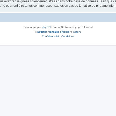
vous avez renseignées soient enregistrées dans notre base de données. Bien que ces
, ne pourront être tenus comme responsables en cas de tentative de piratage info
Développé par
phpBB
® Forum Software © phpBB Limited
Traduction française officielle
©
Qiaeru
Confidentialité
|
Conditions