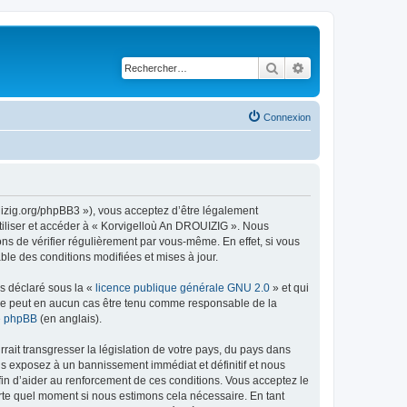
Rechercher
Recherche avancé
Connexion
uizig.org/phpBB3 »), vous acceptez d’être légalement
tiliser et accéder à « Korvigelloù An DROUIZIG ». Nous
s de vérifier régulièrement par vous-même. En effet, si vous
le des conditions modifiées et mises à jour.
ns déclaré sous la «
licence publique générale GNU 2.0
» et qui
ed ne peut en aucun cas être tenu comme responsable de la
de phpBB
(en anglais).
ait transgresser la législation de votre pays, du pays dans
us exposez à un bannissement immédiat et définitif et nous
 afin d’aider au renforcement de ces conditions. Vous acceptez le
orte quel moment si nous estimons cela nécessaire. En tant