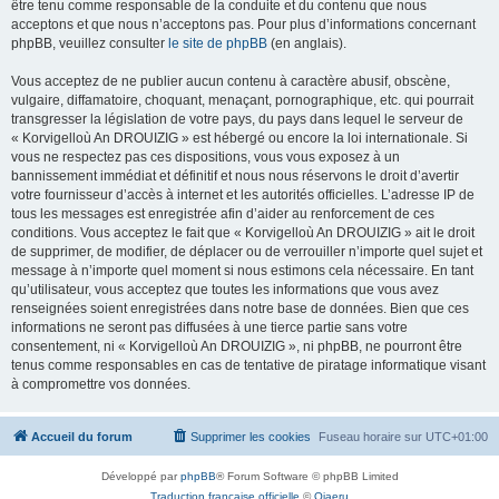
être tenu comme responsable de la conduite et du contenu que nous
acceptons et que nous n’acceptons pas. Pour plus d’informations concernant
phpBB, veuillez consulter
le site de phpBB
(en anglais).
Vous acceptez de ne publier aucun contenu à caractère abusif, obscène,
vulgaire, diffamatoire, choquant, menaçant, pornographique, etc. qui pourrait
transgresser la législation de votre pays, du pays dans lequel le serveur de
« Korvigelloù An DROUIZIG » est hébergé ou encore la loi internationale. Si
vous ne respectez pas ces dispositions, vous vous exposez à un
bannissement immédiat et définitif et nous nous réservons le droit d’avertir
votre fournisseur d’accès à internet et les autorités officielles. L’adresse IP de
tous les messages est enregistrée afin d’aider au renforcement de ces
conditions. Vous acceptez le fait que « Korvigelloù An DROUIZIG » ait le droit
de supprimer, de modifier, de déplacer ou de verrouiller n’importe quel sujet et
message à n’importe quel moment si nous estimons cela nécessaire. En tant
qu’utilisateur, vous acceptez que toutes les informations que vous avez
renseignées soient enregistrées dans notre base de données. Bien que ces
informations ne seront pas diffusées à une tierce partie sans votre
consentement, ni « Korvigelloù An DROUIZIG », ni phpBB, ne pourront être
tenus comme responsables en cas de tentative de piratage informatique visant
à compromettre vos données.
Accueil du forum
Supprimer les cookies
Fuseau horaire sur
UTC+01:00
Développé par
phpBB
® Forum Software © phpBB Limited
Traduction française officielle
©
Qiaeru