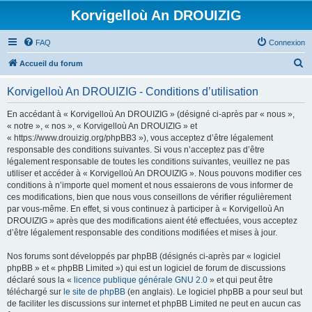
Korvigelloù An DROUIZIG
FAQ
Connexion
R
Accueil du forum
e
Korvigelloù An DROUIZIG - Conditions d’utilisation
c
h
En accédant à « Korvigelloù An DROUIZIG » (désigné ci-après par « nous »,
« notre », « nos », « Korvigelloù An DROUIZIG » et
e
« https://www.drouizig.org/phpBB3 »), vous acceptez d’être légalement
r
responsable des conditions suivantes. Si vous n’acceptez pas d’être
légalement responsable de toutes les conditions suivantes, veuillez ne pas
c
utiliser et accéder à « Korvigelloù An DROUIZIG ». Nous pouvons modifier ces
h
conditions à n’importe quel moment et nous essaierons de vous informer de
ces modifications, bien que nous vous conseillons de vérifier régulièrement
e
par vous-même. En effet, si vous continuez à participer à « Korvigelloù An
r
DROUIZIG » après que des modifications aient été effectuées, vous acceptez
d’être légalement responsable des conditions modifiées et mises à jour.
Nos forums sont développés par phpBB (désignés ci-après par « logiciel
phpBB » et « phpBB Limited ») qui est un logiciel de forum de discussions
déclaré sous la «
licence publique générale GNU 2.0
» et qui peut être
téléchargé sur
le site de phpBB
(en anglais). Le logiciel phpBB a pour seul but
de faciliter les discussions sur internet et phpBB Limited ne peut en aucun cas