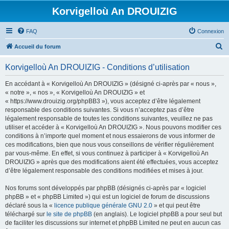
Korvigelloù An DROUIZIG
FAQ
Connexion
R
Accueil du forum
e
Korvigelloù An DROUIZIG - Conditions d’utilisation
c
h
En accédant à « Korvigelloù An DROUIZIG » (désigné ci-après par « nous »,
« notre », « nos », « Korvigelloù An DROUIZIG » et
e
« https://www.drouizig.org/phpBB3 »), vous acceptez d’être légalement
r
responsable des conditions suivantes. Si vous n’acceptez pas d’être
légalement responsable de toutes les conditions suivantes, veuillez ne pas
c
utiliser et accéder à « Korvigelloù An DROUIZIG ». Nous pouvons modifier ces
h
conditions à n’importe quel moment et nous essaierons de vous informer de
ces modifications, bien que nous vous conseillons de vérifier régulièrement
e
par vous-même. En effet, si vous continuez à participer à « Korvigelloù An
r
DROUIZIG » après que des modifications aient été effectuées, vous acceptez
d’être légalement responsable des conditions modifiées et mises à jour.
Nos forums sont développés par phpBB (désignés ci-après par « logiciel
phpBB » et « phpBB Limited ») qui est un logiciel de forum de discussions
déclaré sous la «
licence publique générale GNU 2.0
» et qui peut être
téléchargé sur
le site de phpBB
(en anglais). Le logiciel phpBB a pour seul but
de faciliter les discussions sur internet et phpBB Limited ne peut en aucun cas