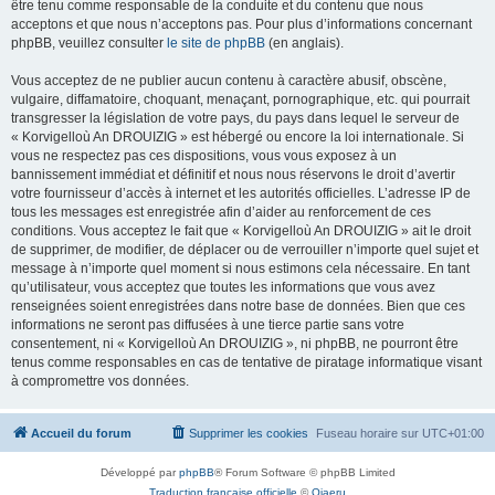
être tenu comme responsable de la conduite et du contenu que nous
acceptons et que nous n’acceptons pas. Pour plus d’informations concernant
phpBB, veuillez consulter
le site de phpBB
(en anglais).
Vous acceptez de ne publier aucun contenu à caractère abusif, obscène,
vulgaire, diffamatoire, choquant, menaçant, pornographique, etc. qui pourrait
transgresser la législation de votre pays, du pays dans lequel le serveur de
« Korvigelloù An DROUIZIG » est hébergé ou encore la loi internationale. Si
vous ne respectez pas ces dispositions, vous vous exposez à un
bannissement immédiat et définitif et nous nous réservons le droit d’avertir
votre fournisseur d’accès à internet et les autorités officielles. L’adresse IP de
tous les messages est enregistrée afin d’aider au renforcement de ces
conditions. Vous acceptez le fait que « Korvigelloù An DROUIZIG » ait le droit
de supprimer, de modifier, de déplacer ou de verrouiller n’importe quel sujet et
message à n’importe quel moment si nous estimons cela nécessaire. En tant
qu’utilisateur, vous acceptez que toutes les informations que vous avez
renseignées soient enregistrées dans notre base de données. Bien que ces
informations ne seront pas diffusées à une tierce partie sans votre
consentement, ni « Korvigelloù An DROUIZIG », ni phpBB, ne pourront être
tenus comme responsables en cas de tentative de piratage informatique visant
à compromettre vos données.
Accueil du forum
Supprimer les cookies
Fuseau horaire sur
UTC+01:00
Développé par
phpBB
® Forum Software © phpBB Limited
Traduction française officielle
©
Qiaeru