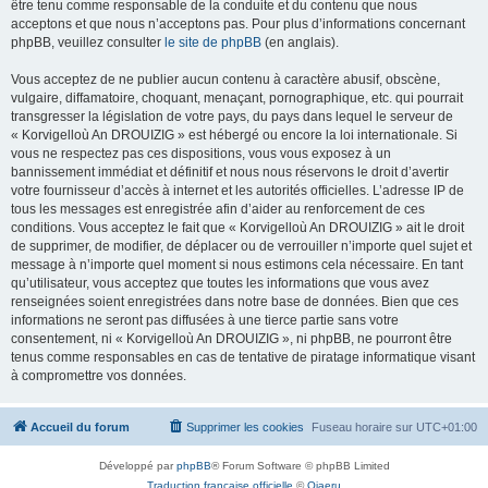
être tenu comme responsable de la conduite et du contenu que nous
acceptons et que nous n’acceptons pas. Pour plus d’informations concernant
phpBB, veuillez consulter
le site de phpBB
(en anglais).
Vous acceptez de ne publier aucun contenu à caractère abusif, obscène,
vulgaire, diffamatoire, choquant, menaçant, pornographique, etc. qui pourrait
transgresser la législation de votre pays, du pays dans lequel le serveur de
« Korvigelloù An DROUIZIG » est hébergé ou encore la loi internationale. Si
vous ne respectez pas ces dispositions, vous vous exposez à un
bannissement immédiat et définitif et nous nous réservons le droit d’avertir
votre fournisseur d’accès à internet et les autorités officielles. L’adresse IP de
tous les messages est enregistrée afin d’aider au renforcement de ces
conditions. Vous acceptez le fait que « Korvigelloù An DROUIZIG » ait le droit
de supprimer, de modifier, de déplacer ou de verrouiller n’importe quel sujet et
message à n’importe quel moment si nous estimons cela nécessaire. En tant
qu’utilisateur, vous acceptez que toutes les informations que vous avez
renseignées soient enregistrées dans notre base de données. Bien que ces
informations ne seront pas diffusées à une tierce partie sans votre
consentement, ni « Korvigelloù An DROUIZIG », ni phpBB, ne pourront être
tenus comme responsables en cas de tentative de piratage informatique visant
à compromettre vos données.
Accueil du forum
Supprimer les cookies
Fuseau horaire sur
UTC+01:00
Développé par
phpBB
® Forum Software © phpBB Limited
Traduction française officielle
©
Qiaeru