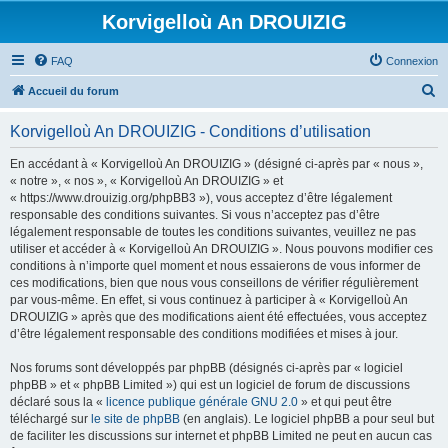
Korvigelloù An DROUIZIG
FAQ
Connexion
R
Accueil du forum
e
Korvigelloù An DROUIZIG - Conditions d’utilisation
c
h
En accédant à « Korvigelloù An DROUIZIG » (désigné ci-après par « nous »,
« notre », « nos », « Korvigelloù An DROUIZIG » et
e
« https://www.drouizig.org/phpBB3 »), vous acceptez d’être légalement
r
responsable des conditions suivantes. Si vous n’acceptez pas d’être
légalement responsable de toutes les conditions suivantes, veuillez ne pas
c
utiliser et accéder à « Korvigelloù An DROUIZIG ». Nous pouvons modifier ces
h
conditions à n’importe quel moment et nous essaierons de vous informer de
ces modifications, bien que nous vous conseillons de vérifier régulièrement
e
par vous-même. En effet, si vous continuez à participer à « Korvigelloù An
r
DROUIZIG » après que des modifications aient été effectuées, vous acceptez
d’être légalement responsable des conditions modifiées et mises à jour.
Nos forums sont développés par phpBB (désignés ci-après par « logiciel
phpBB » et « phpBB Limited ») qui est un logiciel de forum de discussions
déclaré sous la «
licence publique générale GNU 2.0
» et qui peut être
téléchargé sur
le site de phpBB
(en anglais). Le logiciel phpBB a pour seul but
de faciliter les discussions sur internet et phpBB Limited ne peut en aucun cas