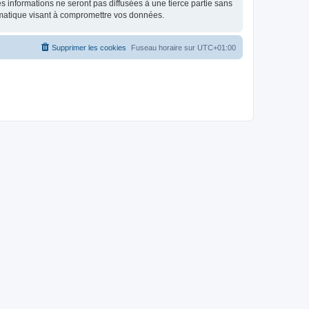
 informations ne seront pas diffusées à une tierce partie sans
rmatique visant à compromettre vos données.
Supprimer les cookies
Fuseau horaire sur
UTC+01:00