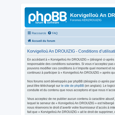
Korvigelloù An D
Foromoù KERZROUIZIG
Raccourcis
FAQ
Accueil du forum
Korvigelloù An DROUIZIG - Conditions d’utilisat
En accédant à « Korvigelloù An DROUIZIG » (désigné ci-après p
responsable des conditions suivantes. Si vous n’acceptez pas d
pouvons modifier ces conditions à n’importe quel moment et no
continuez à participer à « Korvigelloù An DROUIZIG » après que
Nos forums sont développés par phpBB (désignés ci-après par «
peut être téléchargé sur
le site de phpBB
(en anglais). Le logic
conduite et du contenu que nous acceptons et que nous n’acce
Vous acceptez de ne publier aucun contenu à caractère abusif, 
lequel le serveur de « Korvigelloù An DROUIZIG » est hébergé o
nous réservons le droit d’avertir votre fournisseur d’accès à int
fait que « Korvigelloù An DROUIZIG » ait le droit de supprimer,