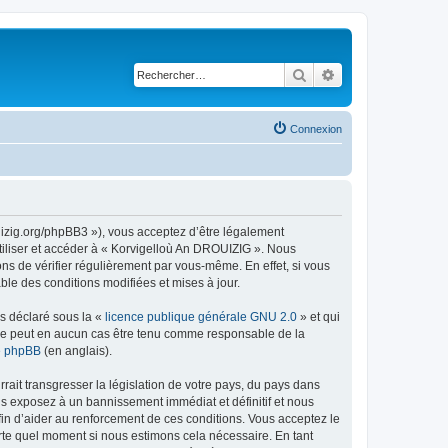
Rechercher
Recherche avancé
Connexion
uizig.org/phpBB3 »), vous acceptez d’être légalement
tiliser et accéder à « Korvigelloù An DROUIZIG ». Nous
s de vérifier régulièrement par vous-même. En effet, si vous
le des conditions modifiées et mises à jour.
ns déclaré sous la «
licence publique générale GNU 2.0
» et qui
ed ne peut en aucun cas être tenu comme responsable de la
de phpBB
(en anglais).
ait transgresser la législation de votre pays, du pays dans
us exposez à un bannissement immédiat et définitif et nous
 afin d’aider au renforcement de ces conditions. Vous acceptez le
orte quel moment si nous estimons cela nécessaire. En tant