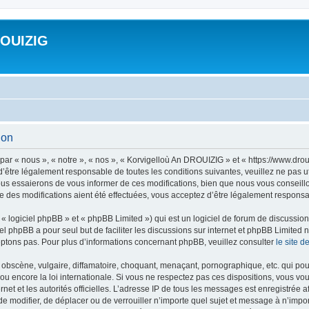
ROUIZIG
ion
ar « nous », « notre », « nos », « Korvigelloù An DROUIZIG » et « https://www.dro
’être légalement responsable de toutes les conditions suivantes, veuillez ne pas u
us essaierons de vous informer de ces modifications, bien que nous vous conseillon
 des modifications aient été effectuées, vous acceptez d’être légalement responsab
 logiciel phpBB » et « phpBB Limited ») qui est un logiciel de forum de discussio
iel phpBB a pour seul but de faciliter les discussions sur internet et phpBB Limit
ptons pas. Pour plus d’informations concernant phpBB, veuillez consulter
le site 
obscène, vulgaire, diffamatoire, choquant, menaçant, pornographique, etc. qui pourr
u encore la loi internationale. Si vous ne respectez pas ces dispositions, vous vo
ernet et les autorités officielles. L’adresse IP de tous les messages est enregistrée
 de modifier, de déplacer ou de verrouiller n’importe quel sujet et message à n’imp