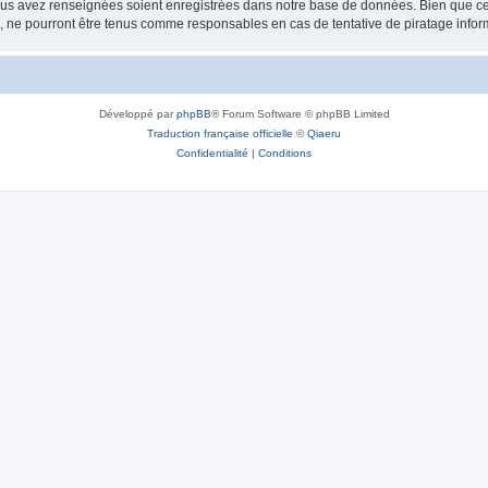
vous avez renseignées soient enregistrées dans notre base de données. Bien que ces
, ne pourront être tenus comme responsables en cas de tentative de piratage info
Développé par
phpBB
® Forum Software © phpBB Limited
Traduction française officielle
©
Qiaeru
Confidentialité
|
Conditions