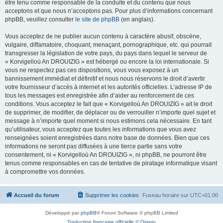
être tenu comme responsable de la conduite et du contenu que nous
acceptons et que nous n’acceptons pas. Pour plus d’informations concernant
phpBB, veuillez consulter
le site de phpBB
(en anglais).
Vous acceptez de ne publier aucun contenu à caractère abusif, obscène,
vulgaire, diffamatoire, choquant, menaçant, pornographique, etc. qui pourrait
transgresser la législation de votre pays, du pays dans lequel le serveur de
« Korvigelloù An DROUIZIG » est hébergé ou encore la loi internationale. Si
vous ne respectez pas ces dispositions, vous vous exposez à un
bannissement immédiat et définitif et nous nous réservons le droit d’avertir
votre fournisseur d’accès à internet et les autorités officielles. L’adresse IP de
tous les messages est enregistrée afin d’aider au renforcement de ces
conditions. Vous acceptez le fait que « Korvigelloù An DROUIZIG » ait le droit
de supprimer, de modifier, de déplacer ou de verrouiller n’importe quel sujet et
message à n’importe quel moment si nous estimons cela nécessaire. En tant
qu’utilisateur, vous acceptez que toutes les informations que vous avez
renseignées soient enregistrées dans notre base de données. Bien que ces
informations ne seront pas diffusées à une tierce partie sans votre
consentement, ni « Korvigelloù An DROUIZIG », ni phpBB, ne pourront être
tenus comme responsables en cas de tentative de piratage informatique visant
à compromettre vos données.
Accueil du forum
Supprimer les cookies
Fuseau horaire sur
UTC+01:00
Développé par
phpBB
® Forum Software © phpBB Limited
Traduction française officielle
©
Qiaeru