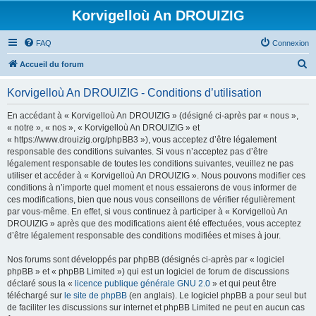
Korvigelloù An DROUIZIG
FAQ
Connexion
R
Accueil du forum
e
Korvigelloù An DROUIZIG - Conditions d’utilisation
c
h
En accédant à « Korvigelloù An DROUIZIG » (désigné ci-après par « nous »,
« notre », « nos », « Korvigelloù An DROUIZIG » et
e
« https://www.drouizig.org/phpBB3 »), vous acceptez d’être légalement
r
responsable des conditions suivantes. Si vous n’acceptez pas d’être
légalement responsable de toutes les conditions suivantes, veuillez ne pas
c
utiliser et accéder à « Korvigelloù An DROUIZIG ». Nous pouvons modifier ces
h
conditions à n’importe quel moment et nous essaierons de vous informer de
ces modifications, bien que nous vous conseillons de vérifier régulièrement
e
par vous-même. En effet, si vous continuez à participer à « Korvigelloù An
r
DROUIZIG » après que des modifications aient été effectuées, vous acceptez
d’être légalement responsable des conditions modifiées et mises à jour.
Nos forums sont développés par phpBB (désignés ci-après par « logiciel
phpBB » et « phpBB Limited ») qui est un logiciel de forum de discussions
déclaré sous la «
licence publique générale GNU 2.0
» et qui peut être
téléchargé sur
le site de phpBB
(en anglais). Le logiciel phpBB a pour seul but
de faciliter les discussions sur internet et phpBB Limited ne peut en aucun cas