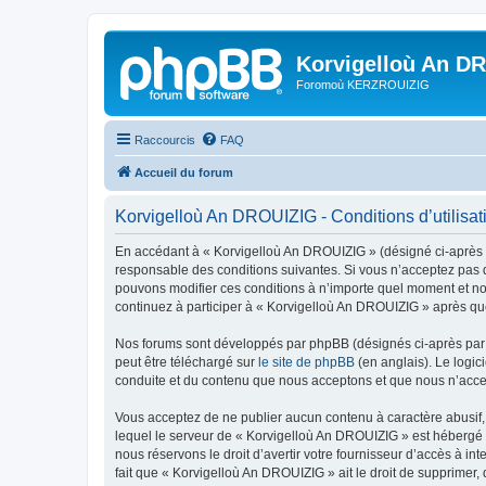
Korvigelloù An D
Foromoù KERZROUIZIG
Raccourcis
FAQ
Accueil du forum
Korvigelloù An DROUIZIG - Conditions d’utilisat
En accédant à « Korvigelloù An DROUIZIG » (désigné ci-après p
responsable des conditions suivantes. Si vous n’acceptez pas d
pouvons modifier ces conditions à n’importe quel moment et no
continuez à participer à « Korvigelloù An DROUIZIG » après que
Nos forums sont développés par phpBB (désignés ci-après par «
peut être téléchargé sur
le site de phpBB
(en anglais). Le logic
conduite et du contenu que nous acceptons et que nous n’acce
Vous acceptez de ne publier aucun contenu à caractère abusif, 
lequel le serveur de « Korvigelloù An DROUIZIG » est hébergé o
nous réservons le droit d’avertir votre fournisseur d’accès à int
fait que « Korvigelloù An DROUIZIG » ait le droit de supprimer,