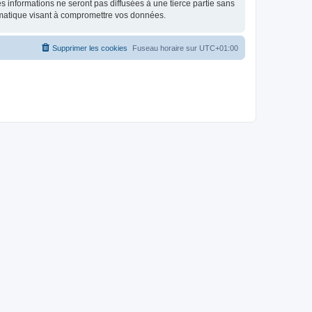
 informations ne seront pas diffusées à une tierce partie sans
rmatique visant à compromettre vos données.
Supprimer les cookies
Fuseau horaire sur
UTC+01:00