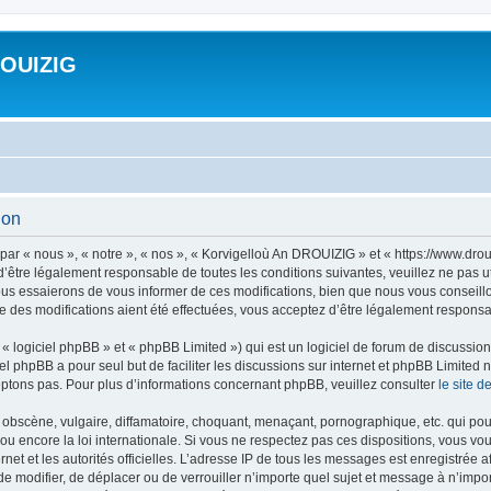
ROUIZIG
ion
ar « nous », « notre », « nos », « Korvigelloù An DROUIZIG » et « https://www.dro
’être légalement responsable de toutes les conditions suivantes, veuillez ne pas u
us essaierons de vous informer de ces modifications, bien que nous vous conseillon
 des modifications aient été effectuées, vous acceptez d’être légalement responsab
 logiciel phpBB » et « phpBB Limited ») qui est un logiciel de forum de discussio
iel phpBB a pour seul but de faciliter les discussions sur internet et phpBB Limit
ptons pas. Pour plus d’informations concernant phpBB, veuillez consulter
le site 
obscène, vulgaire, diffamatoire, choquant, menaçant, pornographique, etc. qui pourr
u encore la loi internationale. Si vous ne respectez pas ces dispositions, vous vo
ernet et les autorités officielles. L’adresse IP de tous les messages est enregistrée
 de modifier, de déplacer ou de verrouiller n’importe quel sujet et message à n’imp