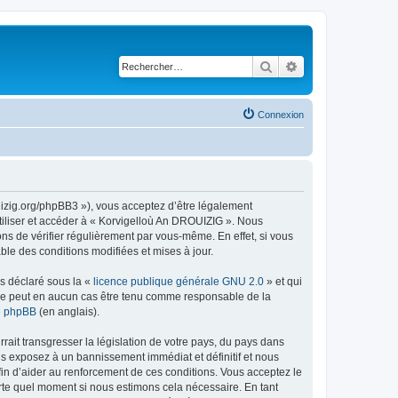
Rechercher
Recherche avancé
Connexion
uizig.org/phpBB3 »), vous acceptez d’être légalement
tiliser et accéder à « Korvigelloù An DROUIZIG ». Nous
s de vérifier régulièrement par vous-même. En effet, si vous
le des conditions modifiées et mises à jour.
ns déclaré sous la «
licence publique générale GNU 2.0
» et qui
ed ne peut en aucun cas être tenu comme responsable de la
de phpBB
(en anglais).
ait transgresser la législation de votre pays, du pays dans
us exposez à un bannissement immédiat et définitif et nous
 afin d’aider au renforcement de ces conditions. Vous acceptez le
orte quel moment si nous estimons cela nécessaire. En tant