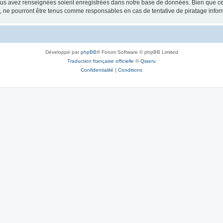
vous avez renseignées soient enregistrées dans notre base de données. Bien que ces
, ne pourront être tenus comme responsables en cas de tentative de piratage info
Développé par
phpBB
® Forum Software © phpBB Limited
Traduction française officielle
©
Qiaeru
Confidentialité
|
Conditions