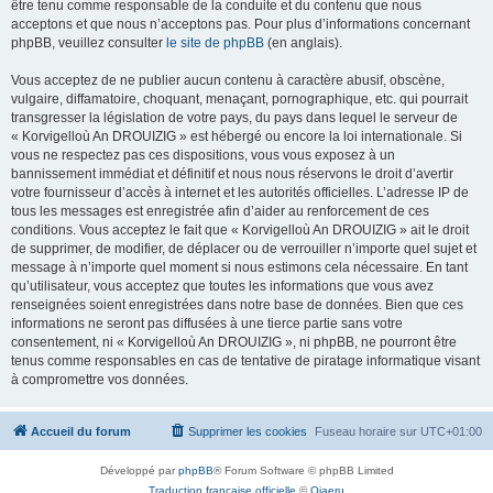
être tenu comme responsable de la conduite et du contenu que nous
acceptons et que nous n’acceptons pas. Pour plus d’informations concernant
phpBB, veuillez consulter
le site de phpBB
(en anglais).
Vous acceptez de ne publier aucun contenu à caractère abusif, obscène,
vulgaire, diffamatoire, choquant, menaçant, pornographique, etc. qui pourrait
transgresser la législation de votre pays, du pays dans lequel le serveur de
« Korvigelloù An DROUIZIG » est hébergé ou encore la loi internationale. Si
vous ne respectez pas ces dispositions, vous vous exposez à un
bannissement immédiat et définitif et nous nous réservons le droit d’avertir
votre fournisseur d’accès à internet et les autorités officielles. L’adresse IP de
tous les messages est enregistrée afin d’aider au renforcement de ces
conditions. Vous acceptez le fait que « Korvigelloù An DROUIZIG » ait le droit
de supprimer, de modifier, de déplacer ou de verrouiller n’importe quel sujet et
message à n’importe quel moment si nous estimons cela nécessaire. En tant
qu’utilisateur, vous acceptez que toutes les informations que vous avez
renseignées soient enregistrées dans notre base de données. Bien que ces
informations ne seront pas diffusées à une tierce partie sans votre
consentement, ni « Korvigelloù An DROUIZIG », ni phpBB, ne pourront être
tenus comme responsables en cas de tentative de piratage informatique visant
à compromettre vos données.
Accueil du forum
Supprimer les cookies
Fuseau horaire sur
UTC+01:00
Développé par
phpBB
® Forum Software © phpBB Limited
Traduction française officielle
©
Qiaeru