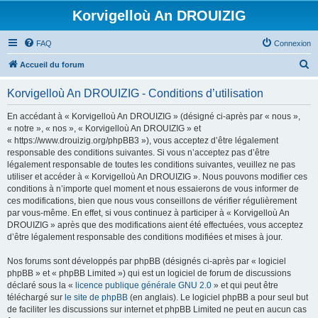
Korvigelloù An DROUIZIG
FAQ
Connexion
R
Accueil du forum
e
Korvigelloù An DROUIZIG - Conditions d’utilisation
c
h
En accédant à « Korvigelloù An DROUIZIG » (désigné ci-après par « nous »,
« notre », « nos », « Korvigelloù An DROUIZIG » et
e
« https://www.drouizig.org/phpBB3 »), vous acceptez d’être légalement
r
responsable des conditions suivantes. Si vous n’acceptez pas d’être
légalement responsable de toutes les conditions suivantes, veuillez ne pas
c
utiliser et accéder à « Korvigelloù An DROUIZIG ». Nous pouvons modifier ces
h
conditions à n’importe quel moment et nous essaierons de vous informer de
ces modifications, bien que nous vous conseillons de vérifier régulièrement
e
par vous-même. En effet, si vous continuez à participer à « Korvigelloù An
r
DROUIZIG » après que des modifications aient été effectuées, vous acceptez
d’être légalement responsable des conditions modifiées et mises à jour.
Nos forums sont développés par phpBB (désignés ci-après par « logiciel
phpBB » et « phpBB Limited ») qui est un logiciel de forum de discussions
déclaré sous la «
licence publique générale GNU 2.0
» et qui peut être
téléchargé sur
le site de phpBB
(en anglais). Le logiciel phpBB a pour seul but
de faciliter les discussions sur internet et phpBB Limited ne peut en aucun cas