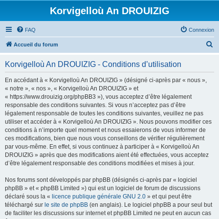
Korvigelloù An DROUIZIG
FAQ
Connexion
R
Accueil du forum
e
Korvigelloù An DROUIZIG - Conditions d’utilisation
c
h
En accédant à « Korvigelloù An DROUIZIG » (désigné ci-après par « nous »,
« notre », « nos », « Korvigelloù An DROUIZIG » et
e
« https://www.drouizig.org/phpBB3 »), vous acceptez d’être légalement
r
responsable des conditions suivantes. Si vous n’acceptez pas d’être
légalement responsable de toutes les conditions suivantes, veuillez ne pas
c
utiliser et accéder à « Korvigelloù An DROUIZIG ». Nous pouvons modifier ces
h
conditions à n’importe quel moment et nous essaierons de vous informer de
ces modifications, bien que nous vous conseillons de vérifier régulièrement
e
par vous-même. En effet, si vous continuez à participer à « Korvigelloù An
r
DROUIZIG » après que des modifications aient été effectuées, vous acceptez
d’être légalement responsable des conditions modifiées et mises à jour.
Nos forums sont développés par phpBB (désignés ci-après par « logiciel
phpBB » et « phpBB Limited ») qui est un logiciel de forum de discussions
déclaré sous la «
licence publique générale GNU 2.0
» et qui peut être
téléchargé sur
le site de phpBB
(en anglais). Le logiciel phpBB a pour seul but
de faciliter les discussions sur internet et phpBB Limited ne peut en aucun cas