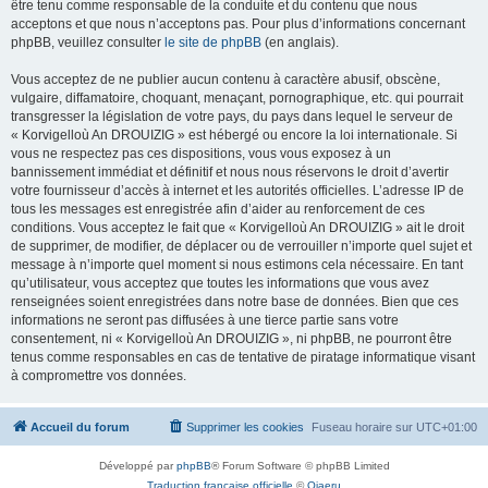
être tenu comme responsable de la conduite et du contenu que nous
acceptons et que nous n’acceptons pas. Pour plus d’informations concernant
phpBB, veuillez consulter
le site de phpBB
(en anglais).
Vous acceptez de ne publier aucun contenu à caractère abusif, obscène,
vulgaire, diffamatoire, choquant, menaçant, pornographique, etc. qui pourrait
transgresser la législation de votre pays, du pays dans lequel le serveur de
« Korvigelloù An DROUIZIG » est hébergé ou encore la loi internationale. Si
vous ne respectez pas ces dispositions, vous vous exposez à un
bannissement immédiat et définitif et nous nous réservons le droit d’avertir
votre fournisseur d’accès à internet et les autorités officielles. L’adresse IP de
tous les messages est enregistrée afin d’aider au renforcement de ces
conditions. Vous acceptez le fait que « Korvigelloù An DROUIZIG » ait le droit
de supprimer, de modifier, de déplacer ou de verrouiller n’importe quel sujet et
message à n’importe quel moment si nous estimons cela nécessaire. En tant
qu’utilisateur, vous acceptez que toutes les informations que vous avez
renseignées soient enregistrées dans notre base de données. Bien que ces
informations ne seront pas diffusées à une tierce partie sans votre
consentement, ni « Korvigelloù An DROUIZIG », ni phpBB, ne pourront être
tenus comme responsables en cas de tentative de piratage informatique visant
à compromettre vos données.
Accueil du forum
Supprimer les cookies
Fuseau horaire sur
UTC+01:00
Développé par
phpBB
® Forum Software © phpBB Limited
Traduction française officielle
©
Qiaeru