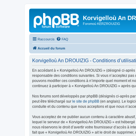
Korvigelloù An D
Foromoù KERZROUIZIG
Raccourcis
FAQ
Accueil du forum
Korvigelloù An DROUIZIG - Conditions d’utilisat
En accédant à « Korvigelloù An DROUIZIG » (désigné ci-après p
responsable des conditions suivantes. Si vous n’acceptez pas d
pouvons modifier ces conditions à n’importe quel moment et no
continuez à participer à « Korvigelloù An DROUIZIG » après que
Nos forums sont développés par phpBB (désignés ci-après par «
peut être téléchargé sur
le site de phpBB
(en anglais). Le logic
conduite et du contenu que nous acceptons et que nous n’acce
Vous acceptez de ne publier aucun contenu à caractère abusif, 
lequel le serveur de « Korvigelloù An DROUIZIG » est hébergé o
nous réservons le droit d’avertir votre fournisseur d’accès à int
fait que « Korvigelloù An DROUIZIG » ait le droit de supprimer,