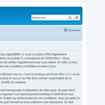
Rechercher
Recherche avancé
Connexion
uizig.org/phpBB3 »), vous acceptez d’être légalement
tiliser et accéder à « Korvigelloù An DROUIZIG ». Nous
s de vérifier régulièrement par vous-même. En effet, si vous
le des conditions modifiées et mises à jour.
ns déclaré sous la «
licence publique générale GNU 2.0
» et qui
ed ne peut en aucun cas être tenu comme responsable de la
de phpBB
(en anglais).
ait transgresser la législation de votre pays, du pays dans
us exposez à un bannissement immédiat et définitif et nous
 afin d’aider au renforcement de ces conditions. Vous acceptez le
orte quel moment si nous estimons cela nécessaire. En tant