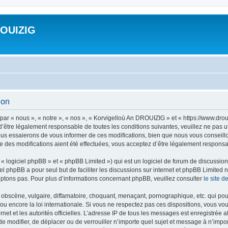
ROUIZIG
ion
ar « nous », « notre », « nos », « Korvigelloù An DROUIZIG » et « https://www.dro
’être légalement responsable de toutes les conditions suivantes, veuillez ne pas u
us essaierons de vous informer de ces modifications, bien que nous vous conseillon
 des modifications aient été effectuées, vous acceptez d’être légalement responsab
 logiciel phpBB » et « phpBB Limited ») qui est un logiciel de forum de discussio
iel phpBB a pour seul but de faciliter les discussions sur internet et phpBB Limit
ptons pas. Pour plus d’informations concernant phpBB, veuillez consulter
le site 
obscène, vulgaire, diffamatoire, choquant, menaçant, pornographique, etc. qui pourr
u encore la loi internationale. Si vous ne respectez pas ces dispositions, vous vo
ernet et les autorités officielles. L’adresse IP de tous les messages est enregistrée
 de modifier, de déplacer ou de verrouiller n’importe quel sujet et message à n’imp