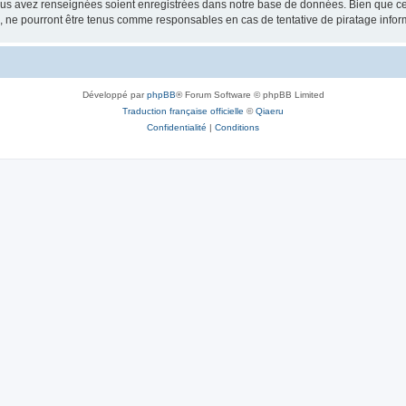
vous avez renseignées soient enregistrées dans notre base de données. Bien que ces
, ne pourront être tenus comme responsables en cas de tentative de piratage info
Développé par
phpBB
® Forum Software © phpBB Limited
Traduction française officielle
©
Qiaeru
Confidentialité
|
Conditions