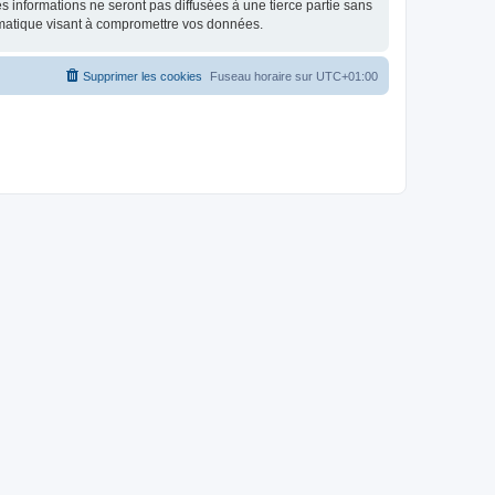
 informations ne seront pas diffusées à une tierce partie sans
rmatique visant à compromettre vos données.
Supprimer les cookies
Fuseau horaire sur
UTC+01:00