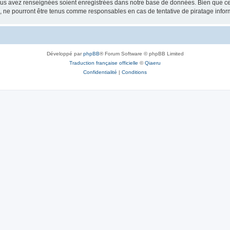
vous avez renseignées soient enregistrées dans notre base de données. Bien que ces
, ne pourront être tenus comme responsables en cas de tentative de piratage info
Développé par
phpBB
® Forum Software © phpBB Limited
Traduction française officielle
©
Qiaeru
Confidentialité
|
Conditions