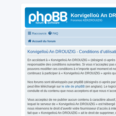
Korvigelloù An D
Foromoù KERZROUIZIG
Raccourcis
FAQ
Accueil du forum
Korvigelloù An DROUIZIG - Conditions d’utilisat
En accédant à « Korvigelloù An DROUIZIG » (désigné ci-après p
responsable des conditions suivantes. Si vous n’acceptez pas d
pouvons modifier ces conditions à n’importe quel moment et no
continuez à participer à « Korvigelloù An DROUIZIG » après que
Nos forums sont développés par phpBB (désignés ci-après par «
peut être téléchargé sur
le site de phpBB
(en anglais). Le logic
conduite et du contenu que nous acceptons et que nous n’acce
Vous acceptez de ne publier aucun contenu à caractère abusif, 
lequel le serveur de « Korvigelloù An DROUIZIG » est hébergé o
nous réservons le droit d’avertir votre fournisseur d’accès à int
fait que « Korvigelloù An DROUIZIG » ait le droit de supprimer,