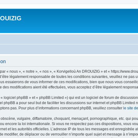
ROUIZIG
ion
ar « nous », « notre », « nos », « Korvigelloù An DROUIZIG » et « https://www.dro
’être légalement responsable de toutes les conditions suivantes, veuillez ne pas u
us essaierons de vous informer de ces modifications, bien que nous vous conseillon
 des modifications aient été effectuées, vous acceptez d’être légalement responsab
 logiciel phpBB » et « phpBB Limited ») qui est un logiciel de forum de discussio
iel phpBB a pour seul but de faciliter les discussions sur internet et phpBB Limit
ptons pas. Pour plus d’informations concernant phpBB, veuillez consulter
le site 
obscène, vulgaire, diffamatoire, choquant, menaçant, pornographique, etc. qui pourr
u encore la loi internationale. Si vous ne respectez pas ces dispositions, vous vo
ernet et les autorités officielles. L’adresse IP de tous les messages est enregistrée
 de modifier, de déplacer ou de verrouiller n’importe quel sujet et message à n’imp