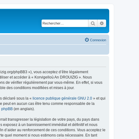
Rechercher
Recherche avancé
Connexion
uizig.org/phpBB3 »), vous acceptez d’être légalement
tiliser et accéder à « Korvigelloù An DROUIZIG ». Nous
s de vérifier régulièrement par vous-même. En effet, si vous
le des conditions modifiées et mises à jour.
ns déclaré sous la «
licence publique générale GNU 2.0
» et qui
ed ne peut en aucun cas être tenu comme responsable de la
de phpBB
(en anglais).
ait transgresser la législation de votre pays, du pays dans
us exposez à un bannissement immédiat et définitif et nous
 afin d’aider au renforcement de ces conditions. Vous acceptez le
orte quel moment si nous estimons cela nécessaire. En tant