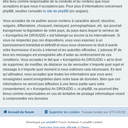
être tenu comme responsable de la conduite et du contenu que nous
acceptons et que nous n’acceptons pas. Pour plus d’informations concernant
phpBB, veuillez consulter
le site de phpBB
(en anglais).
Vous acceptez de ne publier aucun contenu à caractère abusif, obscène,
vulgaire, diffamatoire, choquant, menaçant, pornographique, etc. qui pourrait
transgresser la législation de votre pays, du pays dans lequel le serveur de
« Korvigelloù An DROUIZIG » est hébergé ou encore la loi internationale. Si
vous ne respectez pas ces dispositions, vous vous exposez à un
bannissement immédiat et définitif et nous nous réservons le droit d’avertir
votre fournisseur d’accès à internet et les autorités officielles. L’adresse IP de
tous les messages est enregistrée afin d’aider au renforcement de ces
conditions. Vous acceptez le fait que « Korvigelloù An DROUIZIG » ait le droit
de supprimer, de modifier, de déplacer ou de verrouiller n’importe quel sujet et
message à n’importe quel moment si nous estimons cela nécessaire. En tant
qu’utilisateur, vous acceptez que toutes les informations que vous avez
renseignées soient enregistrées dans notre base de données. Bien que ces
informations ne seront pas diffusées à une tierce partie sans votre
consentement, ni « Korvigelloù An DROUIZIG », ni phpBB, ne pourront être
tenus comme responsables en cas de tentative de piratage informatique visant
à compromettre vos données.
Accueil du forum
Supprimer les cookies
Fuseau horaire sur
UTC+01:00
Développé par
phpBB
® Forum Software © phpBB Limited
Traduction française officielle
©
Qiaeru