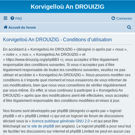
Korvigelloù An DROUIZIG
FAQ
Connexion
R
Accueil du forum
e
Korvigelloù An DROUIZIG - Conditions d’utilisation
c
h
En accédant à « Korvigelloù An DROUIZIG » (désigné ci-après par « nous »,
« notre », « nos », « Korvigelloù An DROUIZIG » et
e
« https://www.drouizig.org/phpBB3 »), vous acceptez d’être légalement
r
responsable des conditions suivantes. Si vous n’acceptez pas d’être
légalement responsable de toutes les conditions suivantes, veuillez ne pas
c
utiliser et accéder à « Korvigelloù An DROUIZIG ». Nous pouvons modifier ces
h
conditions à n’importe quel moment et nous essaierons de vous informer de
ces modifications, bien que nous vous conseillons de vérifier régulièrement
e
par vous-même. En effet, si vous continuez à participer à « Korvigelloù An
r
DROUIZIG » après que des modifications aient été effectuées, vous acceptez
d’être légalement responsable des conditions modifiées et mises à jour.
Nos forums sont développés par phpBB (désignés ci-après par « logiciel
phpBB » et « phpBB Limited ») qui est un logiciel de forum de discussions
déclaré sous la «
licence publique générale GNU 2.0
» et qui peut être
téléchargé sur
le site de phpBB
(en anglais). Le logiciel phpBB a pour seul but
de faciliter les discussions sur internet et phpBB Limited ne peut en aucun cas