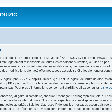
ROUIZIG
ion
ar « nous », « notre », « nos », « Korvigelloù An DROUIZIG » et « https://www.dro
’être légalement responsable de toutes les conditions suivantes, veuillez ne pas u
us essaierons de vous informer de ces modifications, bien que nous vous conseillon
 des modifications aient été effectuées, vous acceptez d’être légalement responsab
 logiciel phpBB » et « phpBB Limited ») qui est un logiciel de forum de discussio
iel phpBB a pour seul but de faciliter les discussions sur internet et phpBB Limit
ptons pas. Pour plus d’informations concernant phpBB, veuillez consulter
le site 
obscène, vulgaire, diffamatoire, choquant, menaçant, pornographique, etc. qui pourr
u encore la loi internationale. Si vous ne respectez pas ces dispositions, vous vo
ernet et les autorités officielles. L’adresse IP de tous les messages est enregistrée
 de modifier, de déplacer ou de verrouiller n’importe quel sujet et message à n’imp