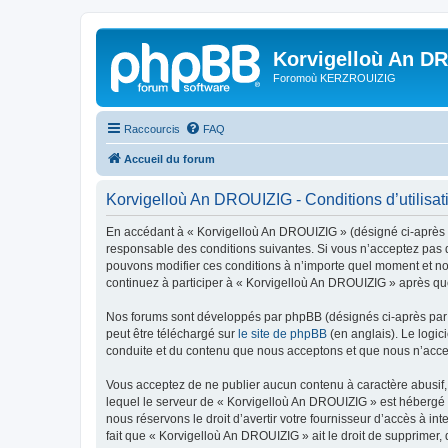
Korvigelloù An D
Foromoù KERZROUIZIG
Raccourcis
FAQ
Accueil du forum
Korvigelloù An DROUIZIG - Conditions d’utilisat
En accédant à « Korvigelloù An DROUIZIG » (désigné ci-après p
responsable des conditions suivantes. Si vous n’acceptez pas d
pouvons modifier ces conditions à n’importe quel moment et no
continuez à participer à « Korvigelloù An DROUIZIG » après que
Nos forums sont développés par phpBB (désignés ci-après par «
peut être téléchargé sur
le site de phpBB
(en anglais). Le logic
conduite et du contenu que nous acceptons et que nous n’acce
Vous acceptez de ne publier aucun contenu à caractère abusif, 
lequel le serveur de « Korvigelloù An DROUIZIG » est hébergé o
nous réservons le droit d’avertir votre fournisseur d’accès à int
fait que « Korvigelloù An DROUIZIG » ait le droit de supprimer,