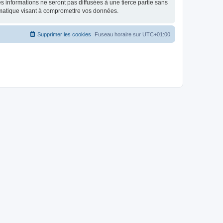
 informations ne seront pas diffusées à une tierce partie sans
rmatique visant à compromettre vos données.
Supprimer les cookies
Fuseau horaire sur
UTC+01:00