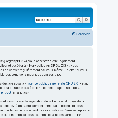
Rechercher
Recherche avancé
Connexion
uizig.org/phpBB3 »), vous acceptez d’être légalement
tiliser et accéder à « Korvigelloù An DROUIZIG ». Nous
s de vérifier régulièrement par vous-même. En effet, si vous
le des conditions modifiées et mises à jour.
ns déclaré sous la «
licence publique générale GNU 2.0
» et qui
ed ne peut en aucun cas être tenu comme responsable de la
de phpBB
(en anglais).
ait transgresser la législation de votre pays, du pays dans
us exposez à un bannissement immédiat et définitif et nous
 afin d’aider au renforcement de ces conditions. Vous acceptez le
orte quel moment si nous estimons cela nécessaire. En tant