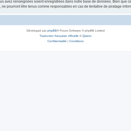
vous avez renseignées soient enregistrées dans notre base de données. Bien que ces
, ne pourront être tenus comme responsables en cas de tentative de piratage info
Développé par
phpBB
® Forum Software © phpBB Limited
Traduction française officielle
©
Qiaeru
Confidentialité
|
Conditions