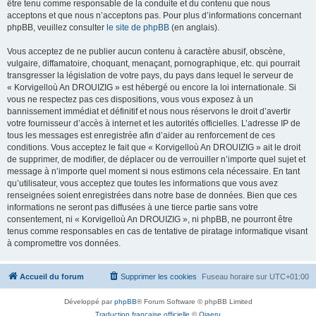
être tenu comme responsable de la conduite et du contenu que nous
acceptons et que nous n’acceptons pas. Pour plus d’informations concernant
phpBB, veuillez consulter
le site de phpBB
(en anglais).
Vous acceptez de ne publier aucun contenu à caractère abusif, obscène,
vulgaire, diffamatoire, choquant, menaçant, pornographique, etc. qui pourrait
transgresser la législation de votre pays, du pays dans lequel le serveur de
« Korvigelloù An DROUIZIG » est hébergé ou encore la loi internationale. Si
vous ne respectez pas ces dispositions, vous vous exposez à un
bannissement immédiat et définitif et nous nous réservons le droit d’avertir
votre fournisseur d’accès à internet et les autorités officielles. L’adresse IP de
tous les messages est enregistrée afin d’aider au renforcement de ces
conditions. Vous acceptez le fait que « Korvigelloù An DROUIZIG » ait le droit
de supprimer, de modifier, de déplacer ou de verrouiller n’importe quel sujet et
message à n’importe quel moment si nous estimons cela nécessaire. En tant
qu’utilisateur, vous acceptez que toutes les informations que vous avez
renseignées soient enregistrées dans notre base de données. Bien que ces
informations ne seront pas diffusées à une tierce partie sans votre
consentement, ni « Korvigelloù An DROUIZIG », ni phpBB, ne pourront être
tenus comme responsables en cas de tentative de piratage informatique visant
à compromettre vos données.
Accueil du forum
Supprimer les cookies
Fuseau horaire sur
UTC+01:00
Développé par
phpBB
® Forum Software © phpBB Limited
Traduction française officielle
©
Qiaeru