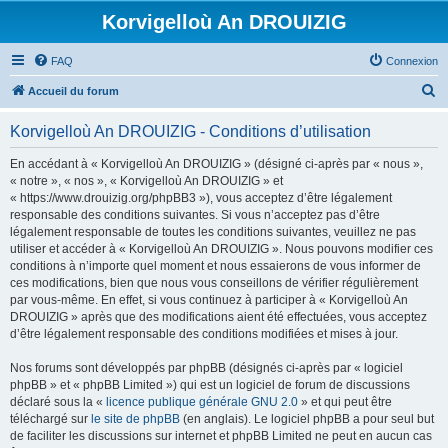
Korvigelloù An DROUIZIG
FAQ
Connexion
R
Accueil du forum
e
Korvigelloù An DROUIZIG - Conditions d’utilisation
c
h
En accédant à « Korvigelloù An DROUIZIG » (désigné ci-après par « nous »,
« notre », « nos », « Korvigelloù An DROUIZIG » et
e
« https://www.drouizig.org/phpBB3 »), vous acceptez d’être légalement
r
responsable des conditions suivantes. Si vous n’acceptez pas d’être
légalement responsable de toutes les conditions suivantes, veuillez ne pas
c
utiliser et accéder à « Korvigelloù An DROUIZIG ». Nous pouvons modifier ces
h
conditions à n’importe quel moment et nous essaierons de vous informer de
ces modifications, bien que nous vous conseillons de vérifier régulièrement
e
par vous-même. En effet, si vous continuez à participer à « Korvigelloù An
r
DROUIZIG » après que des modifications aient été effectuées, vous acceptez
d’être légalement responsable des conditions modifiées et mises à jour.
Nos forums sont développés par phpBB (désignés ci-après par « logiciel
phpBB » et « phpBB Limited ») qui est un logiciel de forum de discussions
déclaré sous la «
licence publique générale GNU 2.0
» et qui peut être
téléchargé sur
le site de phpBB
(en anglais). Le logiciel phpBB a pour seul but
de faciliter les discussions sur internet et phpBB Limited ne peut en aucun cas