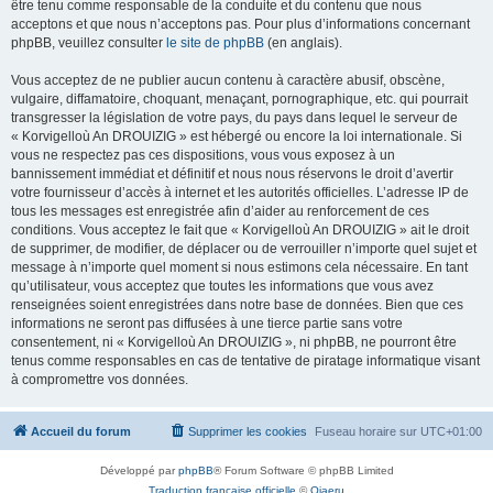
être tenu comme responsable de la conduite et du contenu que nous
acceptons et que nous n’acceptons pas. Pour plus d’informations concernant
phpBB, veuillez consulter
le site de phpBB
(en anglais).
Vous acceptez de ne publier aucun contenu à caractère abusif, obscène,
vulgaire, diffamatoire, choquant, menaçant, pornographique, etc. qui pourrait
transgresser la législation de votre pays, du pays dans lequel le serveur de
« Korvigelloù An DROUIZIG » est hébergé ou encore la loi internationale. Si
vous ne respectez pas ces dispositions, vous vous exposez à un
bannissement immédiat et définitif et nous nous réservons le droit d’avertir
votre fournisseur d’accès à internet et les autorités officielles. L’adresse IP de
tous les messages est enregistrée afin d’aider au renforcement de ces
conditions. Vous acceptez le fait que « Korvigelloù An DROUIZIG » ait le droit
de supprimer, de modifier, de déplacer ou de verrouiller n’importe quel sujet et
message à n’importe quel moment si nous estimons cela nécessaire. En tant
qu’utilisateur, vous acceptez que toutes les informations que vous avez
renseignées soient enregistrées dans notre base de données. Bien que ces
informations ne seront pas diffusées à une tierce partie sans votre
consentement, ni « Korvigelloù An DROUIZIG », ni phpBB, ne pourront être
tenus comme responsables en cas de tentative de piratage informatique visant
à compromettre vos données.
Accueil du forum
Supprimer les cookies
Fuseau horaire sur
UTC+01:00
Développé par
phpBB
® Forum Software © phpBB Limited
Traduction française officielle
©
Qiaeru