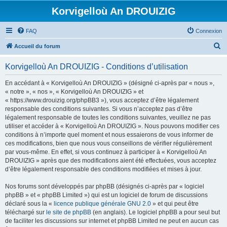
Korvigelloù An DROUIZIG
FAQ
Connexion
R
Accueil du forum
e
Korvigelloù An DROUIZIG - Conditions d’utilisation
c
h
En accédant à « Korvigelloù An DROUIZIG » (désigné ci-après par « nous »,
« notre », « nos », « Korvigelloù An DROUIZIG » et
e
« https://www.drouizig.org/phpBB3 »), vous acceptez d’être légalement
r
responsable des conditions suivantes. Si vous n’acceptez pas d’être
légalement responsable de toutes les conditions suivantes, veuillez ne pas
c
utiliser et accéder à « Korvigelloù An DROUIZIG ». Nous pouvons modifier ces
h
conditions à n’importe quel moment et nous essaierons de vous informer de
ces modifications, bien que nous vous conseillons de vérifier régulièrement
e
par vous-même. En effet, si vous continuez à participer à « Korvigelloù An
r
DROUIZIG » après que des modifications aient été effectuées, vous acceptez
d’être légalement responsable des conditions modifiées et mises à jour.
Nos forums sont développés par phpBB (désignés ci-après par « logiciel
phpBB » et « phpBB Limited ») qui est un logiciel de forum de discussions
déclaré sous la «
licence publique générale GNU 2.0
» et qui peut être
téléchargé sur
le site de phpBB
(en anglais). Le logiciel phpBB a pour seul but
de faciliter les discussions sur internet et phpBB Limited ne peut en aucun cas