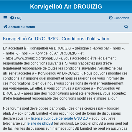
Korvigelloù An DROUIZIG
FAQ
Connexion
R
Accueil du forum
e
Korvigelloù An DROUIZIG - Conditions d’utilisation
c
h
En accédant à « Korvigelloù An DROUIZIG » (désigné ci-après par « nous »,
« notre », « nos », « Korvigelloù An DROUIZIG » et
e
« https://www.drouizig.org/phpBB3 »), vous acceptez d’être légalement
r
responsable des conditions suivantes. Si vous n’acceptez pas d’être
légalement responsable de toutes les conditions suivantes, veuillez ne pas
c
utiliser et accéder à « Korvigelloù An DROUIZIG ». Nous pouvons modifier ces
h
conditions à n’importe quel moment et nous essaierons de vous informer de
ces modifications, bien que nous vous conseillons de vérifier régulièrement
e
par vous-même. En effet, si vous continuez à participer à « Korvigelloù An
r
DROUIZIG » après que des modifications aient été effectuées, vous acceptez
d’être légalement responsable des conditions modifiées et mises à jour.
Nos forums sont développés par phpBB (désignés ci-après par « logiciel
phpBB » et « phpBB Limited ») qui est un logiciel de forum de discussions
déclaré sous la «
licence publique générale GNU 2.0
» et qui peut être
téléchargé sur
le site de phpBB
(en anglais). Le logiciel phpBB a pour seul but
de faciliter les discussions sur internet et phpBB Limited ne peut en aucun cas