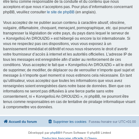
être tenu comme responsable de la conduite et du contenu que nous
acceptons et que nous n’acceptons pas. Pour plus d’informations concernant
phpBB, veuillez consulter
le site de phpBB
(en anglais).
Vous acceptez de ne publier aucun contenu à caractère abusif, obscène,
vulgaire, diffamatoire, choquant, menaçant, pornographique, etc. qui pourrait
transgresser la législation de votre pays, du pays dans lequel le serveur de
« Korvigelloù An DROUIZIG » est hébergé ou encore la loi internationale. Si
vous ne respectez pas ces dispositions, vous vous exposez à un
bannissement immédiat et définitif et nous nous réservons le droit d’avertir
votre fournisseur d’accès à internet et les autorités officielles. L’adresse IP de
tous les messages est enregistrée afin d’aider au renforcement de ces
conditions. Vous acceptez le fait que « Korvigelloù An DROUIZIG » ait le droit
de supprimer, de modifier, de déplacer ou de verrouiller n’importe quel sujet et
message à n’importe quel moment si nous estimons cela nécessaire. En tant
qu’utilisateur, vous acceptez que toutes les informations que vous avez
renseignées soient enregistrées dans notre base de données. Bien que ces
informations ne seront pas diffusées à une tierce partie sans votre
consentement, ni « Korvigelloù An DROUIZIG », ni phpBB, ne pourront être
tenus comme responsables en cas de tentative de piratage informatique visant
à compromettre vos données.
Accueil du forum
Supprimer les cookies
Fuseau horaire sur
UTC+01:00
Développé par
phpBB
® Forum Software © phpBB Limited
Traduction française officielle
©
Qiaeru