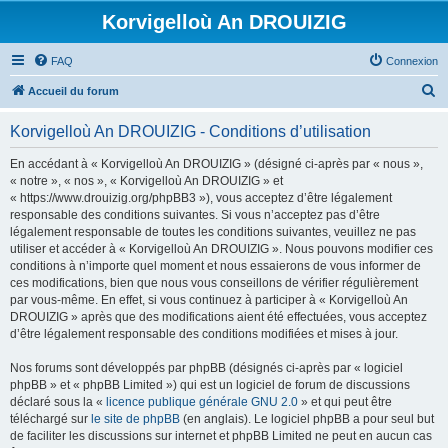
Korvigelloù An DROUIZIG
FAQ
Connexion
R
Accueil du forum
e
Korvigelloù An DROUIZIG - Conditions d’utilisation
c
h
En accédant à « Korvigelloù An DROUIZIG » (désigné ci-après par « nous »,
« notre », « nos », « Korvigelloù An DROUIZIG » et
e
« https://www.drouizig.org/phpBB3 »), vous acceptez d’être légalement
r
responsable des conditions suivantes. Si vous n’acceptez pas d’être
légalement responsable de toutes les conditions suivantes, veuillez ne pas
c
utiliser et accéder à « Korvigelloù An DROUIZIG ». Nous pouvons modifier ces
h
conditions à n’importe quel moment et nous essaierons de vous informer de
ces modifications, bien que nous vous conseillons de vérifier régulièrement
e
par vous-même. En effet, si vous continuez à participer à « Korvigelloù An
r
DROUIZIG » après que des modifications aient été effectuées, vous acceptez
d’être légalement responsable des conditions modifiées et mises à jour.
Nos forums sont développés par phpBB (désignés ci-après par « logiciel
phpBB » et « phpBB Limited ») qui est un logiciel de forum de discussions
déclaré sous la «
licence publique générale GNU 2.0
» et qui peut être
téléchargé sur
le site de phpBB
(en anglais). Le logiciel phpBB a pour seul but
de faciliter les discussions sur internet et phpBB Limited ne peut en aucun cas