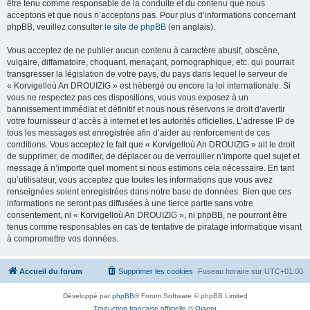
être tenu comme responsable de la conduite et du contenu que nous
acceptons et que nous n’acceptons pas. Pour plus d’informations concernant
phpBB, veuillez consulter
le site de phpBB
(en anglais).
Vous acceptez de ne publier aucun contenu à caractère abusif, obscène,
vulgaire, diffamatoire, choquant, menaçant, pornographique, etc. qui pourrait
transgresser la législation de votre pays, du pays dans lequel le serveur de
« Korvigelloù An DROUIZIG » est hébergé ou encore la loi internationale. Si
vous ne respectez pas ces dispositions, vous vous exposez à un
bannissement immédiat et définitif et nous nous réservons le droit d’avertir
votre fournisseur d’accès à internet et les autorités officielles. L’adresse IP de
tous les messages est enregistrée afin d’aider au renforcement de ces
conditions. Vous acceptez le fait que « Korvigelloù An DROUIZIG » ait le droit
de supprimer, de modifier, de déplacer ou de verrouiller n’importe quel sujet et
message à n’importe quel moment si nous estimons cela nécessaire. En tant
qu’utilisateur, vous acceptez que toutes les informations que vous avez
renseignées soient enregistrées dans notre base de données. Bien que ces
informations ne seront pas diffusées à une tierce partie sans votre
consentement, ni « Korvigelloù An DROUIZIG », ni phpBB, ne pourront être
tenus comme responsables en cas de tentative de piratage informatique visant
à compromettre vos données.
Accueil du forum
Supprimer les cookies
Fuseau horaire sur
UTC+01:00
Développé par
phpBB
® Forum Software © phpBB Limited
Traduction française officielle
©
Qiaeru