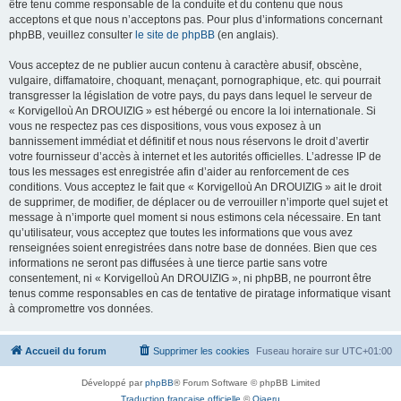
être tenu comme responsable de la conduite et du contenu que nous
acceptons et que nous n’acceptons pas. Pour plus d’informations concernant
phpBB, veuillez consulter
le site de phpBB
(en anglais).
Vous acceptez de ne publier aucun contenu à caractère abusif, obscène,
vulgaire, diffamatoire, choquant, menaçant, pornographique, etc. qui pourrait
transgresser la législation de votre pays, du pays dans lequel le serveur de
« Korvigelloù An DROUIZIG » est hébergé ou encore la loi internationale. Si
vous ne respectez pas ces dispositions, vous vous exposez à un
bannissement immédiat et définitif et nous nous réservons le droit d’avertir
votre fournisseur d’accès à internet et les autorités officielles. L’adresse IP de
tous les messages est enregistrée afin d’aider au renforcement de ces
conditions. Vous acceptez le fait que « Korvigelloù An DROUIZIG » ait le droit
de supprimer, de modifier, de déplacer ou de verrouiller n’importe quel sujet et
message à n’importe quel moment si nous estimons cela nécessaire. En tant
qu’utilisateur, vous acceptez que toutes les informations que vous avez
renseignées soient enregistrées dans notre base de données. Bien que ces
informations ne seront pas diffusées à une tierce partie sans votre
consentement, ni « Korvigelloù An DROUIZIG », ni phpBB, ne pourront être
tenus comme responsables en cas de tentative de piratage informatique visant
à compromettre vos données.
Accueil du forum
Supprimer les cookies
Fuseau horaire sur
UTC+01:00
Développé par
phpBB
® Forum Software © phpBB Limited
Traduction française officielle
©
Qiaeru