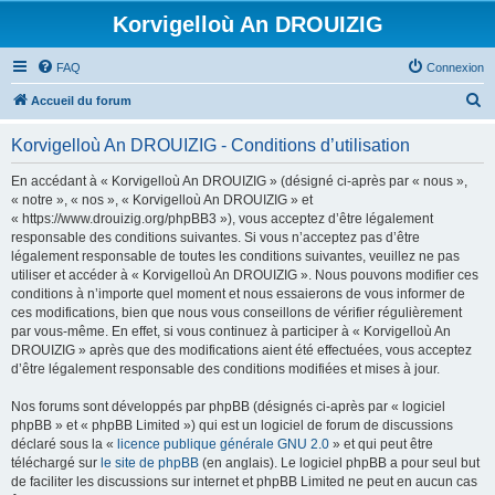
Korvigelloù An DROUIZIG
FAQ
Connexion
R
Accueil du forum
e
Korvigelloù An DROUIZIG - Conditions d’utilisation
c
h
En accédant à « Korvigelloù An DROUIZIG » (désigné ci-après par « nous »,
« notre », « nos », « Korvigelloù An DROUIZIG » et
e
« https://www.drouizig.org/phpBB3 »), vous acceptez d’être légalement
r
responsable des conditions suivantes. Si vous n’acceptez pas d’être
légalement responsable de toutes les conditions suivantes, veuillez ne pas
c
utiliser et accéder à « Korvigelloù An DROUIZIG ». Nous pouvons modifier ces
h
conditions à n’importe quel moment et nous essaierons de vous informer de
ces modifications, bien que nous vous conseillons de vérifier régulièrement
e
par vous-même. En effet, si vous continuez à participer à « Korvigelloù An
r
DROUIZIG » après que des modifications aient été effectuées, vous acceptez
d’être légalement responsable des conditions modifiées et mises à jour.
Nos forums sont développés par phpBB (désignés ci-après par « logiciel
phpBB » et « phpBB Limited ») qui est un logiciel de forum de discussions
déclaré sous la «
licence publique générale GNU 2.0
» et qui peut être
téléchargé sur
le site de phpBB
(en anglais). Le logiciel phpBB a pour seul but
de faciliter les discussions sur internet et phpBB Limited ne peut en aucun cas