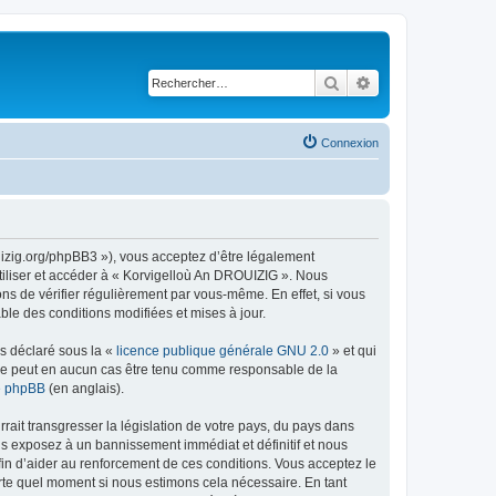
Rechercher
Recherche avancé
Connexion
uizig.org/phpBB3 »), vous acceptez d’être légalement
tiliser et accéder à « Korvigelloù An DROUIZIG ». Nous
s de vérifier régulièrement par vous-même. En effet, si vous
le des conditions modifiées et mises à jour.
ns déclaré sous la «
licence publique générale GNU 2.0
» et qui
ed ne peut en aucun cas être tenu comme responsable de la
de phpBB
(en anglais).
ait transgresser la législation de votre pays, du pays dans
us exposez à un bannissement immédiat et définitif et nous
 afin d’aider au renforcement de ces conditions. Vous acceptez le
orte quel moment si nous estimons cela nécessaire. En tant