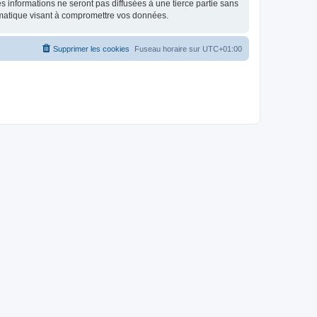
 informations ne seront pas diffusées à une tierce partie sans
rmatique visant à compromettre vos données.
Supprimer les cookies
Fuseau horaire sur
UTC+01:00