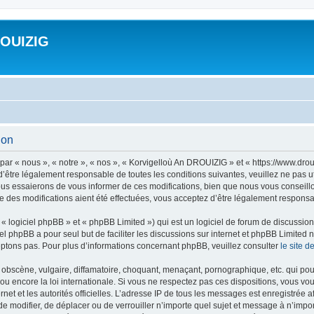
ROUIZIG
ion
ar « nous », « notre », « nos », « Korvigelloù An DROUIZIG » et « https://www.dro
’être légalement responsable de toutes les conditions suivantes, veuillez ne pas u
us essaierons de vous informer de ces modifications, bien que nous vous conseillon
 des modifications aient été effectuées, vous acceptez d’être légalement responsab
 logiciel phpBB » et « phpBB Limited ») qui est un logiciel de forum de discussio
iel phpBB a pour seul but de faciliter les discussions sur internet et phpBB Limit
ptons pas. Pour plus d’informations concernant phpBB, veuillez consulter
le site 
obscène, vulgaire, diffamatoire, choquant, menaçant, pornographique, etc. qui pourr
u encore la loi internationale. Si vous ne respectez pas ces dispositions, vous vo
ernet et les autorités officielles. L’adresse IP de tous les messages est enregistrée
 de modifier, de déplacer ou de verrouiller n’importe quel sujet et message à n’imp