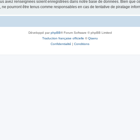
vous avez renseignées soient enregistrées dans notre base de données. Bien que ces
, ne pourront être tenus comme responsables en cas de tentative de piratage info
Développé par
phpBB
® Forum Software © phpBB Limited
Traduction française officielle
©
Qiaeru
Confidentialité
|
Conditions