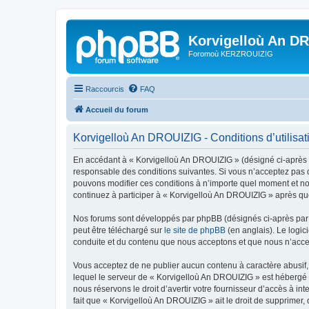
Korvigelloù An D
Foromoù KERZROUIZIG
Raccourcis
FAQ
Accueil du forum
Korvigelloù An DROUIZIG - Conditions d’utilisat
En accédant à « Korvigelloù An DROUIZIG » (désigné ci-après p
responsable des conditions suivantes. Si vous n’acceptez pas d
pouvons modifier ces conditions à n’importe quel moment et no
continuez à participer à « Korvigelloù An DROUIZIG » après que
Nos forums sont développés par phpBB (désignés ci-après par «
peut être téléchargé sur
le site de phpBB
(en anglais). Le logic
conduite et du contenu que nous acceptons et que nous n’acce
Vous acceptez de ne publier aucun contenu à caractère abusif, 
lequel le serveur de « Korvigelloù An DROUIZIG » est hébergé o
nous réservons le droit d’avertir votre fournisseur d’accès à int
fait que « Korvigelloù An DROUIZIG » ait le droit de supprimer,